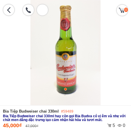
0
Bia Tiệp Budweiser chai 330ml
#59489
Bia Tiệp Budweiser chai 330ml hay còn gọi Bia Budva có vị êm và nhẹ với
chút men đắng đặc trưng tạo cảm nhận hài hòa và tươi mát.
45,000₫
5
0
47,000₫