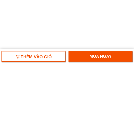
MUA NGAY
THÊM VÀO GIỎ
HỘP QUÀ TẾT 2025
RƯỢU VANG NHẬP KHẨU
HỘP QUÀ RƯỢU VANG
RƯỢU SAKE NHẬT
BIA NGOẠI NHẬP KHẨU