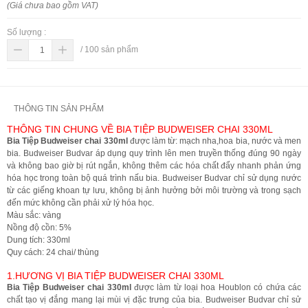
(Giá chưa bao gồm VAT)
Số lượng :
/
100
sản phẩm
THÔNG TIN SẢN PHẨM
THÔNG TIN CHUNG VỀ BIA TIỆP BUDWEISER CHAI 330ML
Bia Tiệp Budweiser chai 330ml
được làm từ: mạch nha,hoa bia, nước và men
bia. Budweiser Budvar áp dụng quy trình lên men truyền thống đúng 90 ngày
và không bao giờ bị rút ngắn, không thêm các hóa chất đẩy nhanh phản ứng
hóa học trong toàn bộ quá trình nấu bia. Budweiser Budvar chỉ sử dụng nước
từ các giếng khoan tự lưu, không bị ảnh hưởng bởi môi trường và trong sạch
đến mức không cần phải xử lý hóa học.
Màu sắc: vàng
Nồng độ cồn: 5%
Dung tích: 330ml
Quy cách: 24 chai/ thùng
1.HƯƠNG VỊ BIA TIỆP BUDWEISER CHAI 330ML
Bia Tiệp Budweiser chai 330ml
được làm từ loại hoa Houblon có chứa các
chất tạo vị đắng mang lại mùi vị đặc trưng của bia. Budweiser Budvar chỉ sử