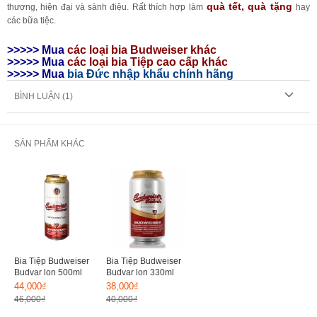
quà tết, quà tặng
thượng, hiện đại và sành điệu. Rất thích hợp làm
hay
các bữa tiệc.
>>>>> Mua
các loại bia Budweiser
khác
>>>>> Mua
các loại bia Tiệp cao cấp khác
>>>>> Mua
bia Đức nhập khẩu chính hãng
BÌNH LUẬN (
1
)
SẢN PHẨM KHÁC
Bia Tiệp Budweiser
Bia Tiệp Budweiser
Budvar lon 500ml
Budvar lon 330ml
44,000₫
38,000₫
46,000₫
40,000₫