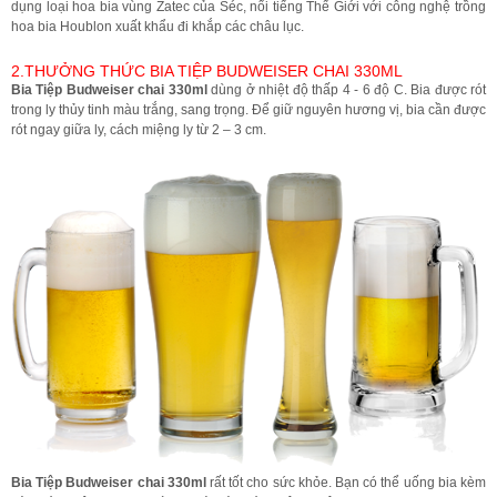
dụng loại hoa bia vùng Zatec của Séc, nổi tiếng Thế Giới với công nghệ trồng
hoa bia Houblon xuất khẩu đi khắp các châu lục.
2.THƯỞNG THỨC BIA TIỆP BUDWEISER CHAI 330ML
Bia Tiệp Budweiser chai 330ml
dùng ở nhiệt độ thấp 4 - 6 độ C. Bia được rót
trong ly thủy tinh màu trắng, sang trọng. Để giữ nguyên hương vị, bia cần được
rót ngay giữa ly, cách miệng ly từ 2 – 3 cm.
Bia Tiệp Budweiser chai 330ml
rất tốt cho sức khỏe. Bạn có thể uống bia kèm