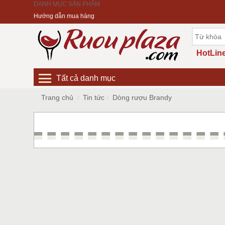
DANH MỤC SẢN PHẨM
Hướng dẫn mua hàng
HotLine
Tất cả danh mục
Trang chủ
Tin tức
Dòng rượu Brandy