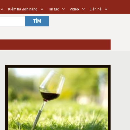
◇
◇
◇
◇
◇
Kiểm tra đơn hàng
Tin tức
Video
Liên hệ
TÌM