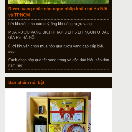
Rượu vang chile nào ngon nhập khẩu tại Hà Nội
và TPHCM
Lời khuyên cho các quý ông khi uống rượu vang
MUA RƯỢU VANG BỊCH PHÁP 3 LÍT 5 LÍT NGON Ở ĐÂU
GÍA RẺ HÀ NỘI
6 lời khuyên chọn mua hộp quà rượu vang cao cấp biếu
sếp
Cách chọn hộp quà tết sang trọng và độc đáo biếu sếp đón
năm mới
Sản phẩm nổi bật