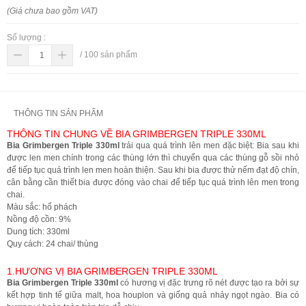
(Giá chưa bao gồm VAT)
Số lượng :
/
100
sản phẩm
THÔNG TIN SẢN PHẨM
THÔNG TIN CHUNG VỀ BIA GRIMBERGEN TRIPLE 330ML
Bia Grimbergen Triple 330ml
trải qua quá trình lên men đặc biệt: Bia sau khi
được len men chính trong các thùng lớn thì chuyển qua các thùng gỗ sồi nhỏ
để tiếp tục quá trình len men hoàn thiện. Sau khi bia được thử nếm đạt độ chín,
cân bằng cần thiết bia được đóng vào chai để tiếp tục quá trình lên men trong
chai.
Màu sắc: hổ phách
Nồng độ cồn: 9%
Dung tích: 330ml
Quy cách: 24 chai/ thùng
1.HƯƠNG VỊ BIA GRIMBERGEN TRIPLE 330ML
Bia Grimbergen Triple 330ml
có hương vị đặc trưng rõ nét được tạo ra bởi sự
kết hợp tinh tế giữa malt, hoa houplon và giống quả nhảy ngọt ngào. Bia có