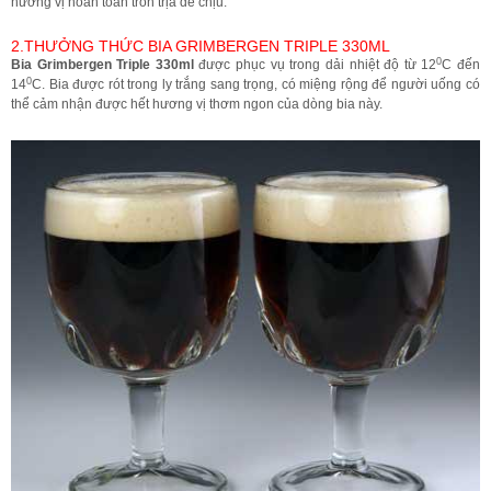
hương vị hoàn toàn tròn trịa dễ chịu.
2.THƯỞNG THỨC BIA GRIMBERGEN TRIPLE 330ML
0
Bia Grimbergen Triple 330ml
được phục vụ trong dải nhiệt độ từ 12
C đến
0
14
C. Bia được rót trong ly trắng sang trọng, có miệng rộng để người uống có
thể cảm nhận được hết hương vị thơm ngon của dòng bia này.