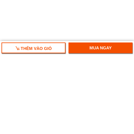
MUA NGAY
THÊM VÀO GIỎ
HỘP QUÀ TẾT 2025
RƯỢU VANG NHẬP KHẨU
HỘP QUÀ RƯỢU VANG
RƯỢU SAKE NHẬT
BIA NGOẠI NHẬP KHẨU
Ruouplaza- Rượu bia chính hiệu