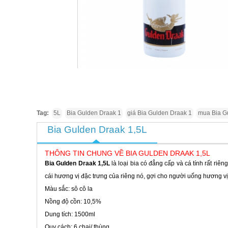
Tag:
5L
Bia Gulden Draak 1
giá Bia Gulden Draak 1
mua Bia G
Bia Gulden Draak 1,5L
THÔNG TIN CHUNG VỀ BIA GULDEN DRAAK 1,5L
Bia Gulden Draak 1,5L
là loại bia có đẳng cấp và cá tính rất riêng
cái hương vị đặc trưng của riêng nó, gợi cho người uống hương vị
Màu sắc: sô cô la
Nồng độ cồn: 10,5%
Dung tích: 1500ml
Quy cách: 6 chai/ thùng