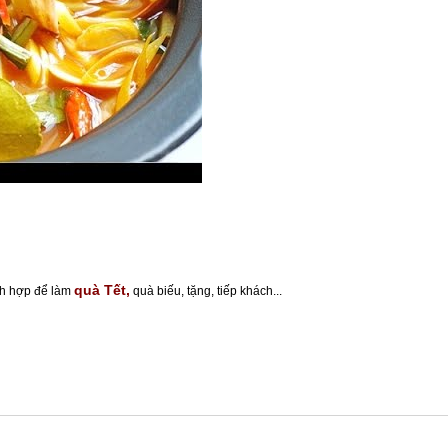
quà Tết,
ích hợp để làm
quà biếu, tặng, tiếp khách...