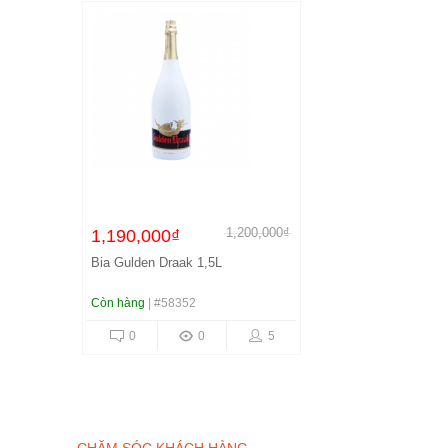
1,200,000₫
1,190,000₫
Bia Gulden Draak 1,5L
Còn hàng
| #58352
0
0
5