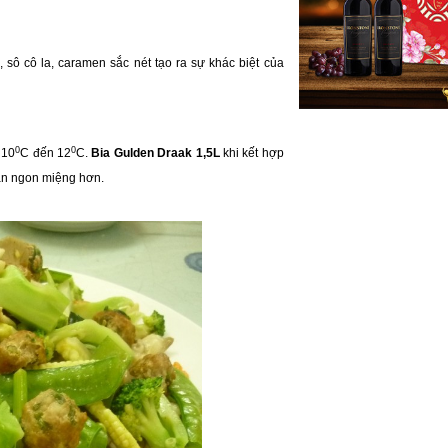
sô cô la, caramen sắc nét tạo ra sự khác biệt của
0
0
 10
C đến 12
C.
Bia Gulden Draak 1,5L
khi kết hợp
bạn ngon miệng hơn.