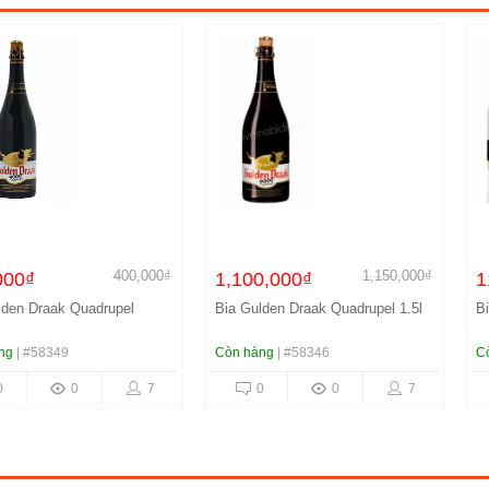
400,000₫
1,150,000₫
1,100,000₫
110,000₫
uadrupel
Bia Gulden Draak Quadrupel 1.5l
Bia Gulden Dr
Còn hàng
| #58346
Còn hàng
| #58
7
0
0
7
0