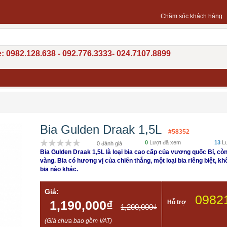
Chăm sóc khách hàng
: 0982.128.638 - 092.776.3333- 024.7107.8899
Bia Gulden Draak 1,5L
#58352
0
Lượt đã xem
13
Lư
0 đánh giá
Bia Gulden Draak 1,5L là loại bia cao cấp của vương quốc Bỉ, còn
vàng. Bia có hương vị của chiến thắng, một loại bia riêng biệt, kh
bia nào khác.
Giá:
0982
1,190,000₫
Hỗ trợ
1,200,000₫
(Giá chưa bao gồm VAT)