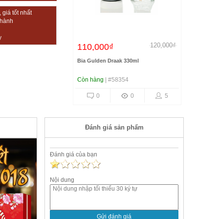
giá tốt nhất
thành
y
120,000₫
110,000₫
Bia Gulden Draak 330ml
Còn hàng
| #58354
0
0
5
Đánh giá sản phẩm
Đánh giá của bạn
Nội dung
Gửi đánh giá