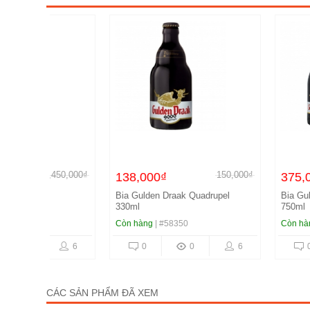
450,000₫
150,000₫
138,000₫
375,000₫
Bia Gulden Draak Quadrupel
Bia Gulden Draak Q
330ml
750ml
Còn hàng
| #58350
Còn hàng
| #58349
6
0
0
6
0
0
CÁC SẢN PHẨM ĐÃ XEM