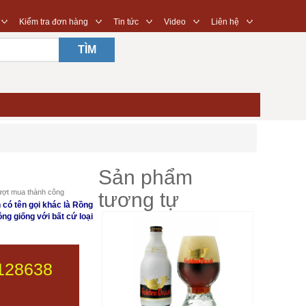
◇
◇
◇
◇
◇
Kiểm tra đơn hàng
Tin tức
Video
Liên hệ
TÌM
Sản phẩm
ợt mua thành công
tương tự
 có tên gọi khác là Rồng
ông giống với bất cứ loại
128638