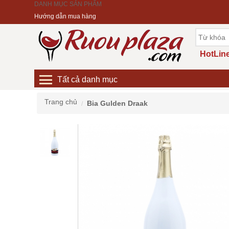
DANH MỤC SẢN PHẨM
Hướng dẫn mua hàng
HotLine
Tất cả danh mục
Trang chủ
Bia Gulden Draak