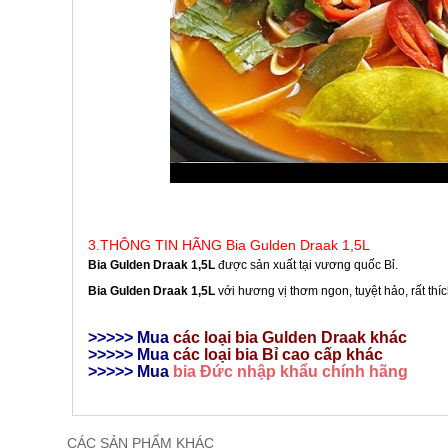
3.THÔNG TIN HÃNG Bia Gulden Draak 1,5L
Bia Gulden Draak 1,5L
được sản xuất tại vương quốc Bỉ.
Bia Gulden Draak 1,5L
với hương vị thơm ngon, tuyệt hảo, rất th
>>>>> Mua
các loại bia
Gulden Draak khác
>>>>> Mua
c
ác loại bia Bỉ cao cấp khác
>>>>> Mua
bia Đức nhập khẩu chính hãng
CÁC SẢN PHẨM KHÁC