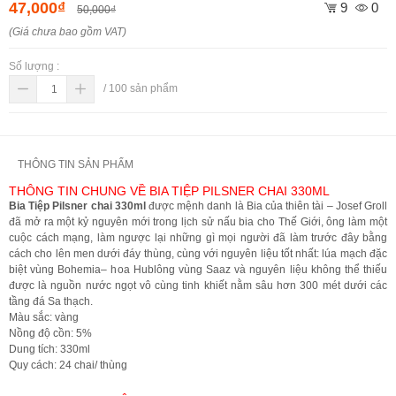
47,000₫
9
0
50,000₫
(Giá chưa bao gồm VAT)
Số lượng :
/
100
sản phẩm
THÔNG TIN SẢN PHẨM
THÔNG TIN CHUNG VỀ BIA TIỆP PILSNER CHAI 330ML
Bia Tiệp Pilsner chai 330ml
được mệnh danh là Bia của thiên tài – Josef Groll
đã mở ra một kỷ nguyên mới trong lịch sử nấu bia cho Thế Giới, ông làm một
cuộc cách mạng, làm ngược lại những gì mọi người đã làm trước đây bằng
cách cho lên men dưới đáy thùng, cùng với nguyên liệu tốt nhất: lúa mạch đặc
biệt vùng Bohemia– hoa Hublông vùng Saaz và nguyên liệu không thể thiếu
được là nguồn nước ngọt vô cùng tinh khiết nằm sâu hơn 300 mét dưới các
tầng đá Sa thạch.
Màu sắc: vàng
Nồng độ cồn: 5%
Dung tích: 330ml
Quy cách: 24 chai/ thùng