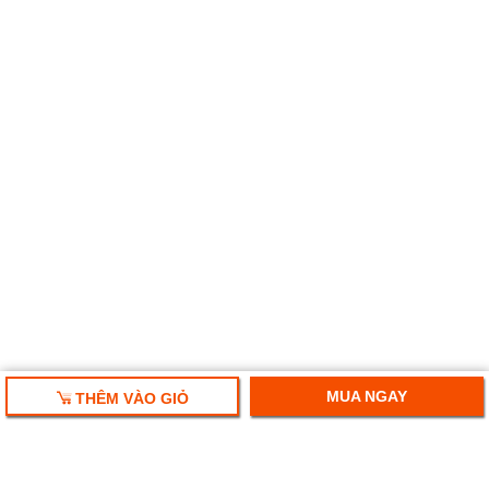
MUA NGAY
THÊM VÀO GIỎ
HỘP QUÀ TẾT 2025