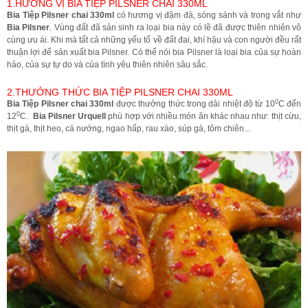
1.HƯƠNG VỊ BIA TIỆP PILSNER CHAI 330ML
Bia Tiệp Pilsner chai 330ml
có hương vị đậm đà, sóng sánh và trong vắt như
Bia Pilsner
. Vùng đất đã sản sinh ra loại bia này có lẽ đã được thiên nhiên vô
cùng ưu ái. Khi mà tất cả những yếu tố về đất đai, khí hậu và con người đều rất
thuận lợi để sản xuất bia Pilsner. Có thể nói bia Pilsner là loại bia của sự hoàn
hảo, của sự tự do và của tình yêu thiên nhiên sâu sắc.
2.THƯỞNG THỨC BIA TIỆP PILSNER CHAI 330ML
0
Bia Tiệp Pilsner chai 330ml
được thưởng thức trong dải nhiệt độ từ 10
C đến
0
12
C.
Bia Pilsner Urquell
phù hợp với nhiều món ăn khác nhau như: thịt cừu,
thịt gà, thịt heo, cá nướng, ngao hấp, rau xào, súp gà, tôm chiên...