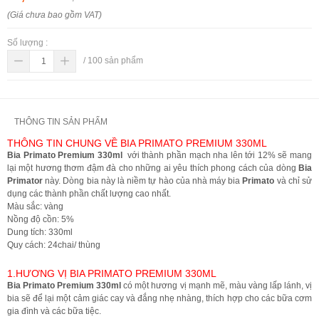
(Giá chưa bao gồm VAT)
Số lượng :
/
100
sản phẩm
THÔNG TIN SẢN PHẨM
THÔNG TIN CHUNG VỀ BIA PRIMATO PREMIUM 330ML
Bia Primato Premium 330ml
với thành phần mạch nha lên tới 12% sẽ mang
lại một hương thơm đậm đà cho những ai yêu thích phong cách của dòng
Bia
Primator
này. Dòng bia này là niềm tự hào của nhà máy bia
Primato
và chỉ sử
dụng các thành phần chất lượng cao nhất.
Màu sắc: vàng
Nồng độ cồn: 5%
Dung tích: 330ml
Quy cách: 24chai/ thùng
1.HƯƠNG VỊ BIA PRIMATO PREMIUM 330ML
Bia Primato Premium 330ml
có một hương vị mạnh mẽ, màu vàng lấp lánh, vị
bia sẽ để lại một cảm giác cay và đắng nhẹ nhàng, thích hợp cho các bữa cơm
gia đình và các bữa tiệc.