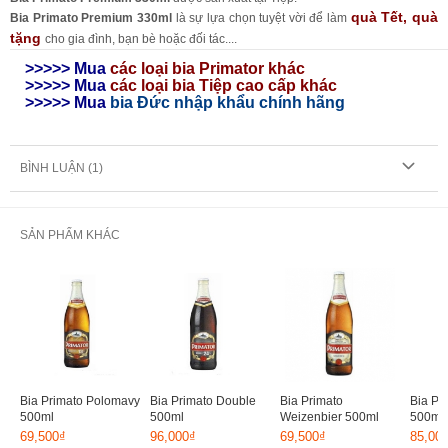
quà Tết, quà
Bia Primato Premium 330ml
là sự lựa chọn tuyệt vời để làm
tặng
cho gia đình, bạn bè hoặc đối tác....
>>>>> Mua
các loại bia Primator
khác
>>>>> Mua
các loại bia Tiệp cao cấp khác
>>>>> Mua
bia Đức nhập khẩu chính hãng
BÌNH LUẬN (
1
)
SẢN PHẨM KHÁC
Bia Primato Polomavy
Bia Primato Double
Bia Primato
Bia Pr
500ml
500ml
Weizenbier 500ml
500ml
69,500₫
96,000₫
69,500₫
85,00