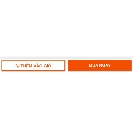
MUA NGAY
THÊM VÀO GIỎ
HỘP QUÀ TẾT 2025
RƯỢU VANG NHẬP KHẨU
HỘP QUÀ RƯỢU VANG
RƯỢU SAKE NHẬT
BIA NGOẠI NHẬP KHẨU