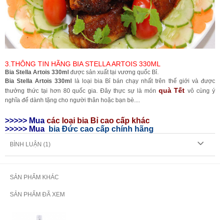
3.THÔNG TIN HÃNG BIA STELLA ARTOIS 330ML
Bia Stella Artois 330ml
được sản xuất tại vương quốc Bỉ.
Bia Stella Artois 330ml
là loại bia Bỉ bán chạy nhất trên thế giới và được
quà Tết
thưởng thức tại hơn 80 quốc gia. Đây thực sự là món
vô cùng ý
nghĩa để dành tặng cho người thân hoặc bạn bè....
>>>>> Mua
các loại bia Bỉ cao cấp khác
>>>>> Mua
bia Đức cao cấp chính hãng
BÌNH LUẬN (
1
)
SẢN PHẨM KHÁC
SẢN PHẨM ĐÃ XEM