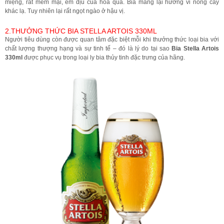
miệng, rất mềm mại, êm dịu của hoa quả. Bia mang lại hương vi nồng cay
khác lạ. Tuy nhiên lại rất ngọt ngào ở hậu vị.
2.THƯỞNG THỨC BIA STELLA ARTOIS 330ML
Người tiêu dùng còn được quan tâm đặc biệt mỗi khi thưởng thức loại bia với
chất lượng thượng hạng và sự tinh tế – đó là lý do tại sao
Bia Stella Artois
330ml
được phục vụ trong loại ly bia thủy tinh đặc trưng của hãng.