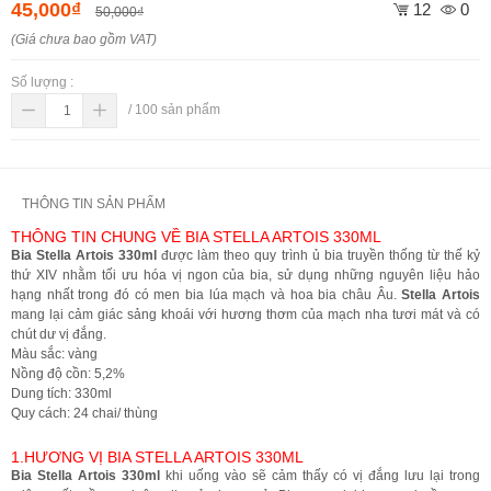
45,000₫
12
0
50,000₫
(Giá chưa bao gồm VAT)
Số lượng :
/
100
sản phẩm
THÔNG TIN SẢN PHẨM
THÔNG TIN CHUNG VỀ BIA STELLA ARTOIS 330ML
Bia Stella Artois 330ml
được làm theo quy trình ủ bia truyền thống từ thế kỷ
thứ XIV nhằm tối ưu hóa vị ngon của bia, sử dụng những nguyên liệu hảo
hạng nhất trong đó có men bia lúa mạch và hoa bia châu Âu.
Stella Artois
mang lại cảm giác sảng khoái với hương thơm của mạch nha tươi mát và có
chút dư vị đắng.
Màu sắc: vàng
Nồng độ cồn: 5,2%
Dung tích: 330ml
Quy cách: 24 chai/ thùng
1.HƯƠNG VỊ BIA STELLA ARTOIS 330ML
Bia Stella Artois 330ml
khi uống vào sẽ cảm thấy có vị đắng lưu lại trong