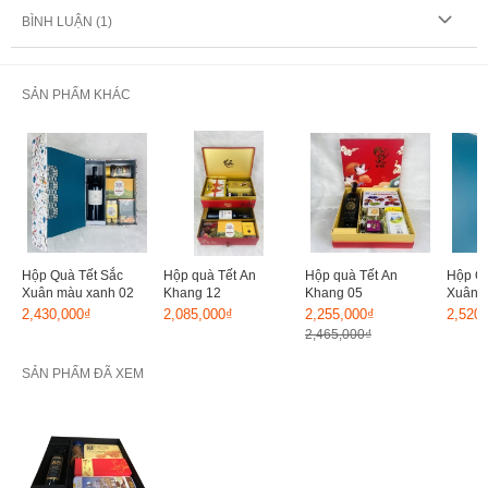
BÌNH LUẬN (
1
)
SẢN PHẨM KHÁC
Hộp Quà Tết Sắc
Hộp quà Tết An
Hộp quà Tết An
Hộp Qu
Xuân màu xanh 02
Khang 12
Khang 05
Xuân 
2023
2,430,000₫
2,085,000₫
2,255,000₫
2,520
2,465,000₫
SẢN PHẨM ĐÃ XEM