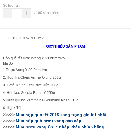
Số lượng :
/
100
sản phẩm
THÔNG TIN SẢN PHẨM
GIỚI THIỆU SẢN PHẨM
Hộp quà tết rượu vang Ý 89 Primitivo
Mã 35
1.Rượu Vang Ý 89 Primitivo
2. Hộp Trà Olong An Trà Olong 200g
3. Café Tchibe Exclusive Đức 100g
4. Hộp kẹo Socola Roma Ý 250g
5.Bánh qui bơ Patrimoine Goumand Pháp 310g
6. Hộp+ Túi
>>>>>
Mua hộp quà tết 2018 sang trọng gía tốt nhất
>>>>>
Mua hộp quà rượu vang cao cấp
>>>>>
Mua rượu vang
C
hile nhập khẩu chính hãng