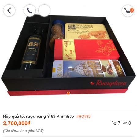
0
Hộp quà tết rượu vang Ý 89 Primitivo
#HQT35
2,700,000₫
7
0
(Giá chưa bao gồm VAT)