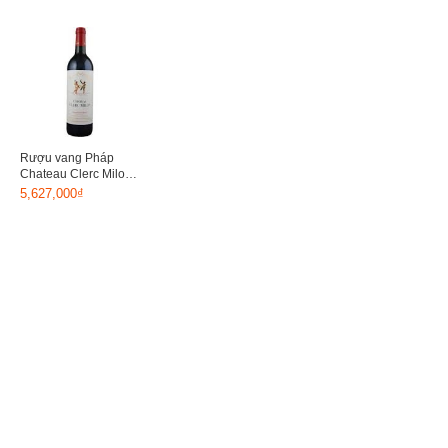
Rượu vang Pháp
Chateau Clerc Milon
1,5L 2003
5,627,000₫