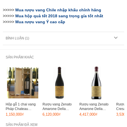
>>>>>
Mua rượu vang
Chile nhập khẩu chính hãng
>>>>>
Mua hộp quà tết 2018 sang trọng gía tốt nhất
>>>>>
Mua rượu vang
Ý cao cấp
BÌNH LUẬN (
1
)
SẢN PHẨM KHÁC
Hộp gỗ 1 chai vang
Rượu vang Zenato
Rượu vang Zenato
Rượu 
Pháp Chateau
Amarone Della
Amarone Della
Cresas
Cathalogne 1500ml
Valpolicella Riserve
Valpolicella Classico
Verone
1,150,000₫
6,120,000₫
4,417,000₫
3,530
1,5L 2008
1,5L 2010
SẢN PHẨM ĐÃ XEM