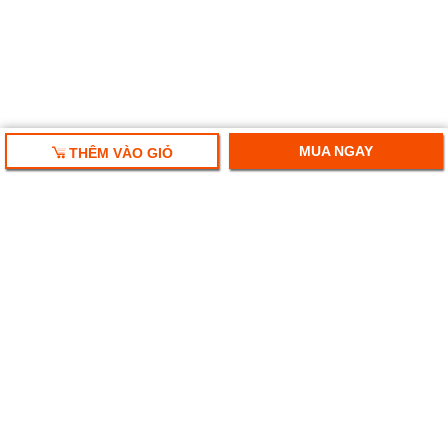
MUA NGAY
THÊM VÀO GIỎ
HỘP QUÀ TẾT 2025
RƯỢU VANG NHẬP KHẨU
HỘP QUÀ RƯỢU VANG
RƯỢU SAKE NHẬT
BIA NGOẠI NHẬP KHẨU
Ruouplaza- Rượu bia chính hiệu