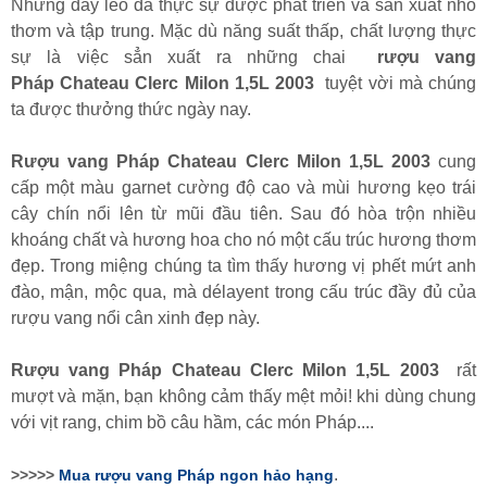
Những dây leo đã thực sự được phát triển và sản xuất nho
thơm và tập trung. Mặc dù năng suất thấp, chất lượng thực
sự là việc sẳn xuất ra những chai
rượu vang
Pháp Chateau Clerc Milon 1,5L 2003
tuyệt vời mà chúng
ta được thưởng thức ngày nay.
Rượu vang Pháp Chateau Clerc Milon 1,5L 2003
cung
cấp một màu garnet cường độ cao và mùi hương kẹo trái
cây chín nổi lên từ mũi đầu tiên. Sau đó hòa trộn nhiều
khoáng chất và hương hoa cho nó một cấu trúc hương thơm
đẹp. Trong miệng chúng ta tìm thấy hương vị phết mứt anh
đào, mận, mộc qua, mà délayent trong cấu trúc đầy đủ của
rượu vang nổi cân xinh đẹp này.
Rượu vang Pháp Chateau Clerc Milon 1,5L 2003
rất
mượt và mặn, bạn không cảm thấy mệt mỏi! khi dùng chung
với vịt rang, chim bồ câu hầm, các món Pháp....
.
>>>>>
Mua rượu vang
Pháp
ngon hảo hạng