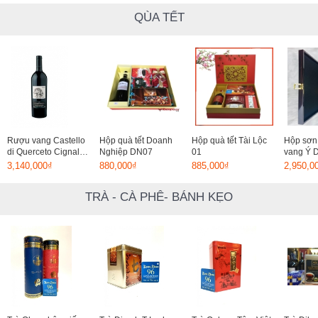
QÙA TẾT
Rượu vang Castello
Hộp quà tết Doanh
Hộp quà tết Tài Lộc
Hộp sơn 
di Querceto Cignale
Nghiệp DN07
01
vang Ý
1,5L 2009
Limited 
3,140,000₫
880,000₫
885,000₫
2,950,0
TRÀ - CÀ PHÊ- BÁNH KẸO