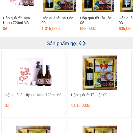
Hộp quà tết Hiya +
Hộp quà tết Tài Lộc
Hộp quà tết Tài Lộc
Hộp quà 
Hana 720ml M3
09
08
03
0₫
1,015,000₫
985,000₫
635,000
Sản phẩm gợi ý
Hộp quà tết Hiya + Hana 720ml M3
Hộp quà tết Tài Lộc 09
0₫
1,015,000₫