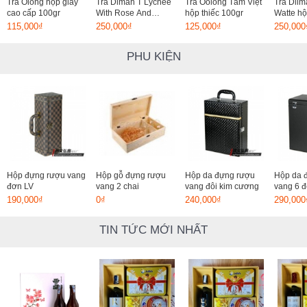
Trà Olong hộp giấy
Trà Dimah T Lychee
Trà Oolong Tâm Việt
Trà Dilm
cao cấp 100gr
With Rose And
hộp thiếc 100gr
Watte hộ
Almond hộp thiếc
115,000₫
250,000₫
125,000₫
250,000
100gr
PHU KIỆN
Hộp đựng rượu vang
Hộp gỗ đựng rượu
Hộp da đựng rượu
Hộp da 
đơn LV
vang 2 chai
vang đôi kim cương
vang 6 đ
190,000₫
0₫
240,000₫
290,000
TIN TỨC MỚI NHẤT