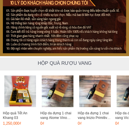
HỘP QUÀ RƯỢU VANG
Hộp quà Tết An
Hộp da đựng 1 chai
Hộp da đựng 1 chai
Hộp da đ
Khang 03
vang Alome Vino
vang Inizio Primitivo
vang Vic
Rosso
Di Manduria
Reserva
1,250,000₫
0₫
0₫
0₫