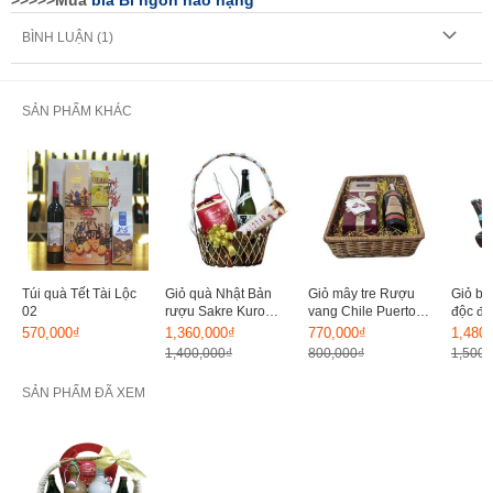
>>>>>Mua
bia Bỉ ngon hảo hạng
BÌNH LUẬN (
1
)
SẢN PHẨM KHÁC
Túi quà Tết Tài Lộc
Giỏ quà Nhật Bản
Giỏ mây tre Rượu
Giỏ bi
02
rượu Sakre Kuro
vang Chile Puerto
độc đá
Kame 720ml
Viejo
570,000₫
1,360,000₫
770,000₫
1,480
1,400,000₫
800,000₫
1,500,
SẢN PHẨM ĐÃ XEM