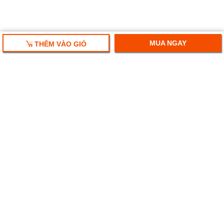
MUA NGAY
THÊM VÀO GIỎ
HỘP QUÀ TẾT 2025
RƯỢU VANG NHẬP KHẨU
HỘP QUÀ RƯỢU VANG
RƯỢU SAKE NHẬT
BIA NGOẠI NHẬP KHẨU
Ruouplaza- Rượu bia chính hiệu
Địa chỉ: Số 247 Hoàng Văn Thái, Thanh Xuân, Hà Nội.
Tel:
024-71078899 - 092.776.3333 - 0982.128.638
Email: ruouplaza@gmail.com