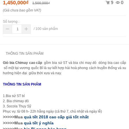
1,450,000₫
9
0
1,500,000₫
(Giá chưa bao gồm VAT)
Số lượng :
/
100
sản phẩm
THÔNG TIN SẢN PHẨM
Giỏ bia Chimay cao cấp
gồm bia sứ ST và bia chi may đỏ dòng bia cao cấp
số một tại vương quốc Bỉ là sự kết hợp hài hoà phong cách truyền thống và xu
hướng hiện đại giữa thời xưa và nay.
THÔNG TIN SẢN PHẨM
1.Bia sứ ST bỉ
2. Bia chimay đỏ
3. Socola Thụy Sỹ
Phục vụ: từ 08 h- 22h hằng ngày (cả thứ 7, chủ nhật và ngày lễ)
>>>>>Mua
quà tết 2018 cao cấp
giá tốt nhất
>>>>>Mua
quà tết ý nghĩa