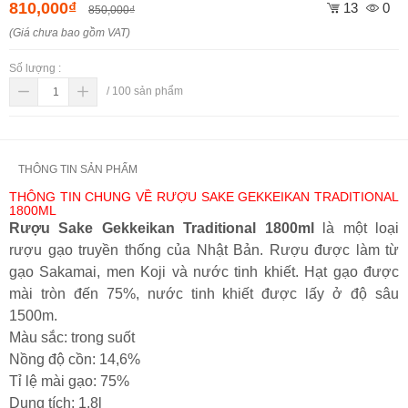
810,000₫
13
0
850,000₫
(Giá chưa bao gồm VAT)
Số lượng :
/
100
sản phẩm
THÔNG TIN SẢN PHẨM
THÔNG TIN CHUNG VỀ RƯỢU SAKE GEKKEIKAN TRADITIONAL
1800ML
Rượu Sake Gekkeikan Traditional 1800ml
là một loại
rượu gạo truyền thống của Nhật Bản. Rượu được làm từ
gạo Sakamai, men Koji và nước tinh khiết. Hạt gạo được
mài tròn đến 75%, nước tinh khiết được lấy ở độ sâu
1500m.
Màu sắc: trong suốt
Nồng độ cồn: 14,6%
Tỉ lệ mài gạo: 75%
Dung tích: 1,8l