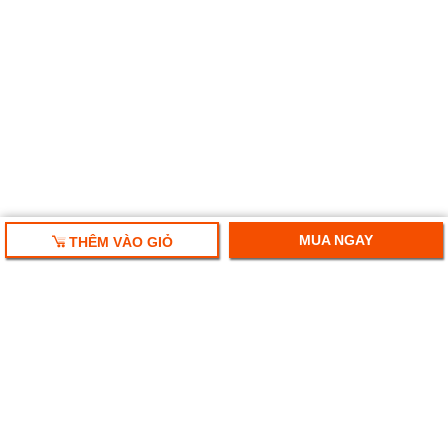
MUA NGAY
THÊM VÀO GIỎ
HỘP QUÀ TẾT 2025
RƯỢU VANG NHẬP KHẨU
HỘP QUÀ RƯỢU VANG
RƯỢU SAKE NHẬT
BIA NGOẠI NHẬP KHẨU