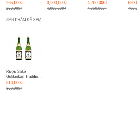
Individual Box 720ml
265,000₫
3,900,000₫
4,700,000₫
680,0
280,000₫
4,000,000₫
4,750,000₫
700,0
SẢN PHẨM ĐÃ XEM
Rượu Sake
Gekkeikan Traditional
1800ml
810,000₫
850,000₫