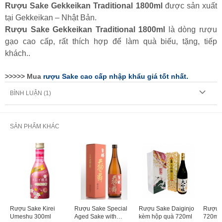
Rượu Sake Gekkeikan Traditional 1800ml
được sản xuất
tại Gekkeikan – Nhật Bản.
Rượu Sake Gekkeikan Traditional 1800ml
là dòng rượu
gạo cao cấp, rất thích hợp để làm quà biếu, tặng, tiếp
khách..
>>>>> Mua
rượu Sake cao cấp nhập khẩu giá tốt nhất.
BÌNH LUẬN (
1
)
SẢN PHẨM KHÁC
Rượu Sake Kirei
Rượu Sake Special
Rượu Sake Daiginjo
Rượu S
Umeshu 300ml
Aged Sake with
kèm hộp quà 720ml
720ml