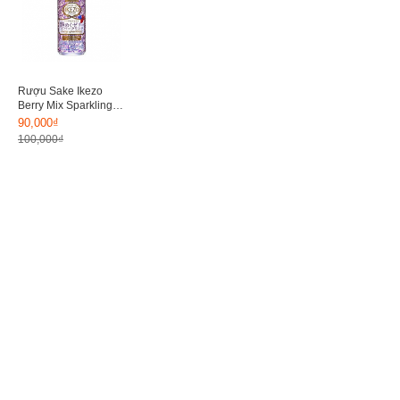
Rượu Sake Ikezo
Berry Mix Sparkling
180ml
90,000₫
100,000₫