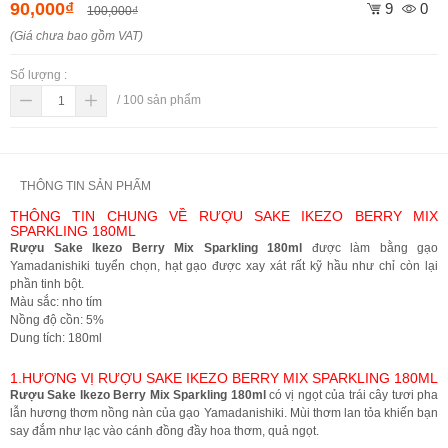
90,000₫
9
0
100,000₫
(Giá chưa bao gồm VAT)
Số lượng :
/
100
sản phẩm
THÔNG TIN SẢN PHẨM
THÔNG TIN CHUNG VỀ RƯỢU SAKE IKEZO BERRY MIX
SPARKLING 180ML
Rượu Sake Ikezo Berry Mix Sparkling 180ml
được làm bằng gạo
Yamadanishiki tuyển chọn, hạt gạo được xay xát rất kỹ hầu như chỉ còn lại
phần tinh bột.
Màu sắc: nho tím
Nồng độ cồn: 5%
Dung tích: 180ml
1.HƯƠNG VỊ RƯỢU SAKE IKEZO BERRY MIX SPARKLING 180ML
Rượu Sake Ikezo Berry Mix Sparkling 180ml
có vị ngọt của trái cây tươi pha
lẫn hương thơm nồng nàn của gạo Yamadanishiki. Mùi thơm lan tỏa khiến bạn
say đắm như lạc vào cánh đồng đầy hoa thơm, quả ngọt.