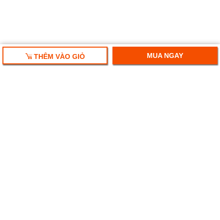
MUA NGAY
THÊM VÀO GIỎ
HỘP QUÀ TẾT 2025
RƯỢU VANG NHẬP KHẨU
HỘP QUÀ RƯỢU VANG
RƯỢU SAKE NHẬT
BIA NGOẠI NHẬP KHẨU
Ruouplaza- Rượu bia chính hiệu
Địa chỉ: Số 247 Hoàng Văn Thái, Thanh Xuân, Hà Nội.
Tel:
024-71078899 - 092.776.3333 - 0982.128.638