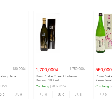
180,000₫
1,750,000₫
1,700,000₫
550,000₫
ng Hana
Rượu Sake Ozeki Chobeiya
Rượu Sake To
Daiginjo 1800ml
Yamadanishiki
3
Còn hàng
| #KT-58152
Còn hàng
| #KT
9
0
0
8
0