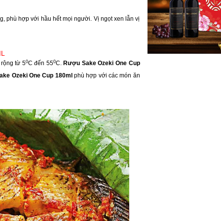
, phù hợp với hầu hết mọi người. Vị ngọt xen lẫn vị
ML
0
0
 rộng từ 5
C đến 55
C.
Rượu Sake Ozeki One Cup
ake Ozeki One Cup 180ml
phù hợp với các món ăn