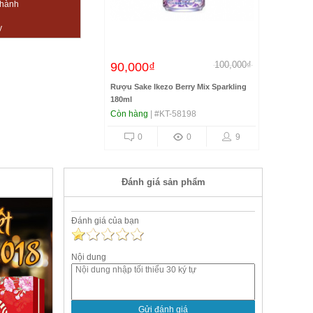
thành
y
100,000₫
90,000₫
Rượu Sake Ikezo Berry Mix Sparkling
180ml
Còn hàng
| #KT-58198
0
0
9
Đánh giá sản phẩm
Đánh giá của bạn
Nội dung
Gửi đánh giá