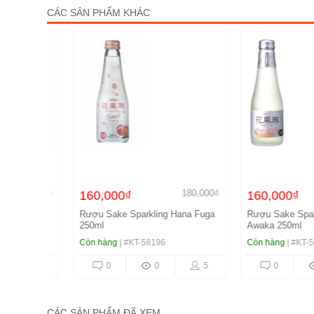
CÁC SẢN PHẨM KHÁC
100,000₫
180,000₫
160,000₫
160,000₫
parkling
Rượu Sake Sparkling Hana Fuga
Rượu Sake Sparkli
250ml
Awaka 250ml
Còn hàng
| #KT-58196
Còn hàng
| #KT-5815
8
0
0
5
0
0
CÁC SẢN PHẨM ĐÃ XEM