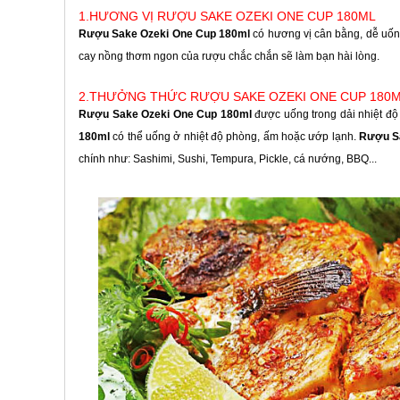
1.HƯƠNG VỊ RƯỢU SAKE OZEKI ONE CUP 180ML
Rượu Sake Ozeki One Cup 180ml
có hương vị cân bằng, dễ uống
cay nồng thơm ngon của rượu chắc chắn sẽ làm bạn hài lòng.
2.THƯỞNG THỨC RƯỢU SAKE OZEKI ONE CUP 180
Rượu Sake Ozeki One Cup 180ml
được uống trong dải nhiệt độ
180ml
có thể uống ở nhiệt độ phòng, ấm hoặc ướp lạnh.
Rượu S
chính như: Sashimi, Sushi, Tempura, Pickle, cá nướng, BBQ...