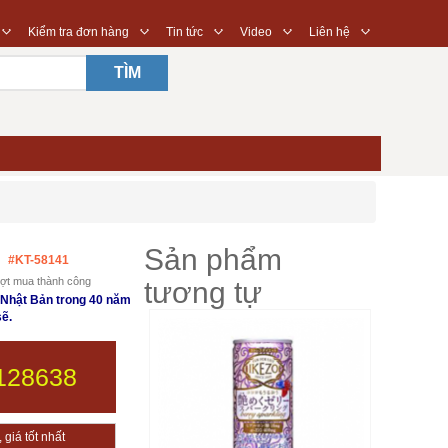
◇
◇
◇
◇
◇
Kiểm tra đơn hàng
Tin tức
Video
Liên hệ
TÌM
Sản phẩm
#KT-58141
ợt mua thành công
tương tự
 Nhật Bản trong 40 năm
sẽ.
128638
giá tốt nhất