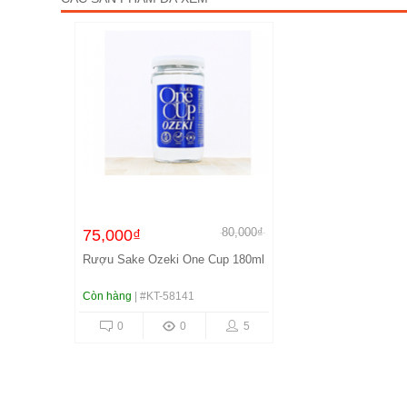
80,000₫
75,000₫
Rượu Sake Ozeki One Cup 180ml
Còn hàng
| #KT-58141
0
0
5