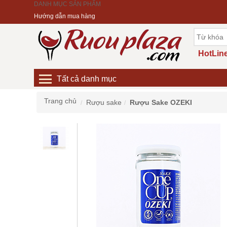
DANH MỤC SẢN PHẨM
Hướng dẫn mua hàng
HotLine
Tất cả danh mục
Trang chủ
Rượu sake
Rượu Sake OZEKI