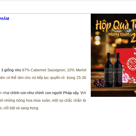
PHẨM
a 3 giống nho
87% Cabernet Sauvignon, 10% Merlot
nên có thể làm cho nó tiếp tục quyến rũ trong 25-30
ảm nh
ư chính con như chính con người Pháp vậy. V
ới
n với những bông hoa mùa xuân, một sự chắc chắn từ
, nổi bật và sang trọng.