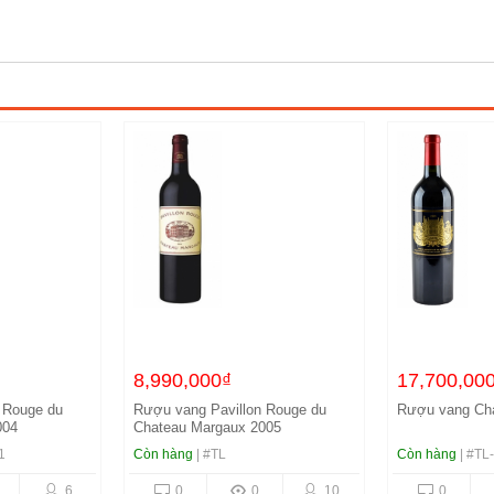
8,990,000₫
17,700,00
 Rouge du
Rượu vang Pavillon Rouge du
Rượu vang Chat
004
Chateau Margaux 2005
1
Còn hàng
| #TL
Còn hàng
| #TL
6
0
0
10
0