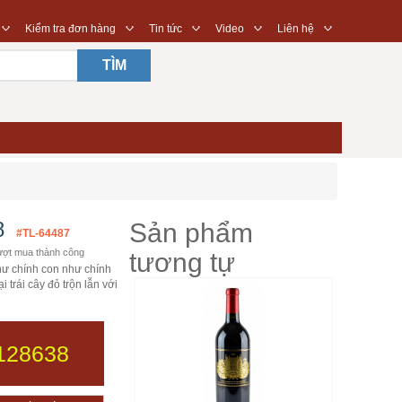
◇
◇
◇
◇
◇
Kiểm tra đơn hàng
Tin tức
Video
Liên hệ
TÌM
8
Sản phẩm
#TL-64487
ợt mua thành công
tương tự
ư chính con như chính
 trái cây đỏ trộn lẫn với
128638