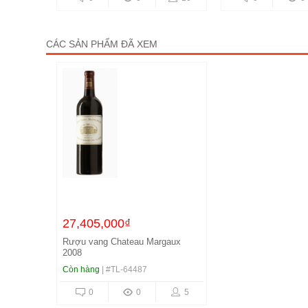
CÁC SẢN PHẨM ĐÃ XEM
27,405,000₫
Rượu vang Chateau Margaux
2008
Còn hàng
| #TL-64487
0
0
5