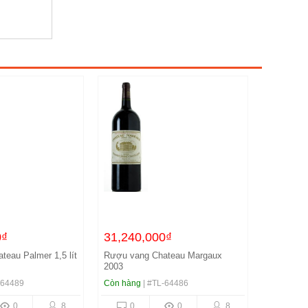
0₫
31,240,000₫
eau Palmer 1,5 lít
Rượu vang Chateau Margaux
2003
-64489
Còn hàng
| #TL-64486
0
8
0
0
8