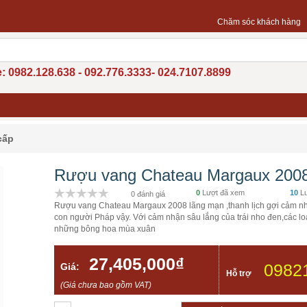
Chăm sóc khách hàng
: 0982.128.638 - 092.776.3333- 024.7107.8899
cấp
Rượu vang Chateau Margaux 200
0
Lượt đã xem
10
Lư
0 đánh giá
Rượu vang Chateau Margaux 2008 lãng mạn ,thanh lịch gợi cảm nh
con người Pháp vậy. Với cảm nhận sâu lắng của trái nho đen,các loại
những bông hoa mùa xuân
27,405,000₫
0982
Giá:
Hỗ trợ
(Giá chưa bao gồm VAT)