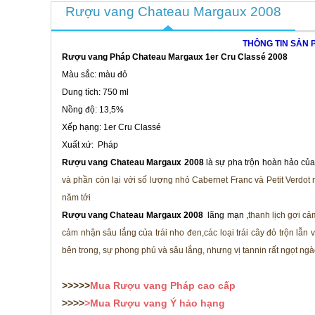
Rượu vang Chateau Margaux 2008
THÔNG TIN SẢN 
Rượu vang Pháp Chateau Margaux
1er Cru Classé
2008
Màu sắc: màu đỏ
Dung tích: 750 ml
Nồng độ: 13,5%
Xếp hạng: 1er Cru Classé
Xuất xứ: Pháp
Rượu vang Chateau Margaux 2008
là sự pha trộn hoàn hảo củ
và phần còn lại với số lượng nhỏ Cabernet Franc và Petit Verdot 
năm tới
Rượu vang Chateau Margaux 2008
lãng mạn
,
thanh lịch gợi c
cảm nhận sâu lắng của trái nho đen,các loại trái cây đỏ trộn lẫ
bên trong, sự phong phú và sâu lắng, nhưng vị tannin rất ngọt ngào
>>>>>
Mua
Rượu vang Pháp cao cấp
>>>>
>Mua
Rượu vang Ý hảo hạng