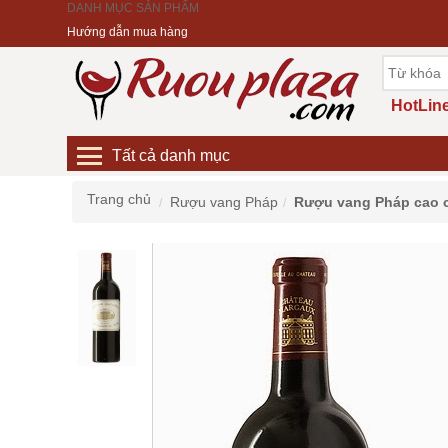
DANH MỤC SẢN PHẨM
Hướng dẫn mua hàng
HotLine
Tất cả danh mục
Trang chủ
Rượu vang Pháp
Rượu vang Pháp cao 