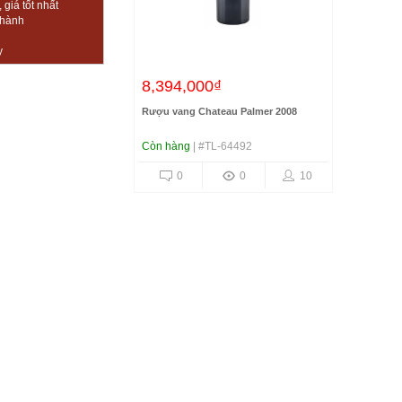
giá tốt nhất
thành
y
8,394,000₫
Rượu vang Chateau Palmer 2008
Còn hàng
| #TL-64492
0
0
10