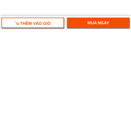
MUA NGAY
THÊM VÀO GIỎ
HỘP QUÀ TẾT 2025
RƯỢU VANG NHẬP KHẨU
HỘP QUÀ RƯỢU VANG
RƯỢU SAKE NHẬT
BIA NGOẠI NHẬP KHẨU
Ruouplaza- Rượu bia chính hiệu
Địa chỉ: Số 247 Hoàng Văn Thái, Thanh Xuân, Hà Nội.
Tel:
024-71078899 - 092.776.3333 - 0982.128.638
Email: ruouplaza@gmail.com