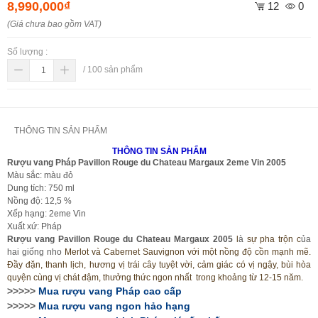
8,990,000₫
12
0
(Giá chưa bao gồm VAT)
Số lượng :
/
100
sản phẩm
THÔNG TIN SẢN PHẨM
THÔNG TIN SẢN PHẨM
Rượu vang Pháp Pavillon Rouge du Chateau Margaux 2eme Vin 2005
Màu sắc: màu đỏ
Dung tích: 750 ml
Nồng độ: 12,5 %
Xếp hạng: 2eme Vin
Xuất xứ: Pháp
Rượu vang Pavillon Rouge du Chateau Margaux 2005
l
à
sự pha trộn c
ủa
hai giống nho
Merlot và Cabernet Sauvignon với một nồng độ cồn mạnh mẽ.
Đầy đặn, thanh lịch, hương vị trái cây tuyệt vời, cảm giác có vị ngậy, bùi hòa
quyện cùng vị chát đậm, thưởng thức ngon nhất trong khoảng từ 12-15 năm.
>>>>>
Mua
rượu vang Pháp cao cấp
>>>>>
Mua
rượu vang ngon hảo hạng