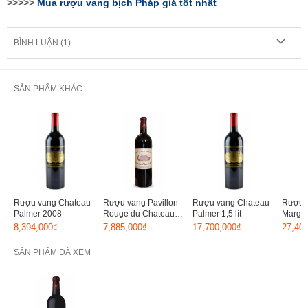
>>>>>
Mua rượu vang bịch Pháp giá tốt nhất
BÌNH LUẬN (
1
)
SẢN PHẨM KHÁC
Rượu vang Chateau
Rượu vang Pavillon
Rượu vang Chateau
Rượu 
Palmer 2008
Rouge du Chateau
Palmer 1,5 lít
Marga
Margaux 2004
8,394,000₫
7,885,000₫
17,700,000₫
27,40
SẢN PHẨM ĐÃ XEM