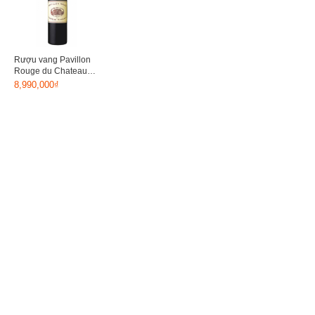
Rượu vang Pavillon
Rouge du Chateau
Margaux 2005
8,990,000₫