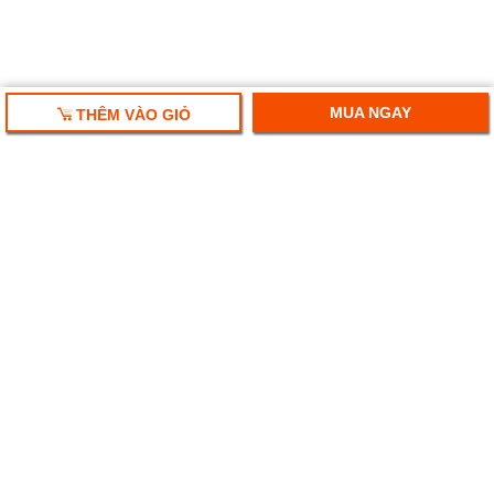
MUA NGAY
THÊM VÀO GIỎ
HỘP QUÀ TẾT 2025
RƯỢU VANG NHẬP KHẨU
HỘP QUÀ RƯỢU VANG
RƯỢU SAKE NHẬT
BIA NGOẠI NHẬP KHẨU
Ruouplaza- Rượu bia chính hiệu
Địa chỉ: Số 247 Hoàng Văn Thái, Thanh Xuân, Hà Nội.
Tel:
024-71078899 - 092.776.3333 - 0982.128.638
Email: ruouplaza@gmail.com