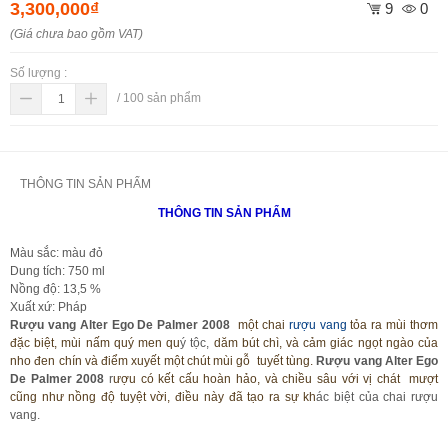
3,300,000₫
9
0
(Giá chưa bao gồm VAT)
Số lượng :
/
100
sản phẩm
THÔNG TIN SẢN PHẨM
THÔNG TIN SẢN PHẨM
Màu sắc: màu đỏ
Dung tích: 750 ml
Nồng độ: 13,5 %
Xuất xứ: Pháp
Rượu vang Alter Ego De Palmer 2008
một chai
rượu vang
tỏa ra mùi thơm
đặc biệt, mùi nấm quý men qu
ý tộc,
dăm bút chì, và cảm giác ngọt ngào của
nho đen chín và điểm xuyết một chút mùi gỗ tuyết tùng.
Rượu vang Alter Ego
De Palmer 2008
r
ượu có kết cấu hoàn hảo, và chiều sâu với vị chát mượt
cũng như nồng độ tuyệt vời, điều này đã tạo ra sự kh
ác biệt của chai rượu
vang.