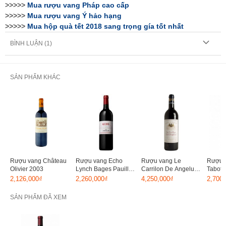
>>>>>
Mua
rượu vang Pháp cao cấp
>>>>>
Mua
rượu vang Ý hảo hạng
>>>>>
Mua hộp quà tết 2018 sang trọng gía tốt nhất
BÌNH LUẬN (
1
)
SẢN PHẨM KHÁC
Rượu vang Château
Rượu vang Echo
Rượu vang Le
Rượu 
Olivier 2003
Lynch Bages Pauillac
Carrilon De Angelus
Tabot 
2012
2010
2,126,000₫
2,260,000₫
4,250,000₫
2,700
SẢN PHẨM ĐÃ XEM