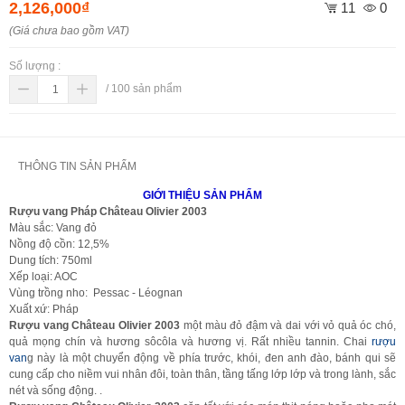
2,126,000₫
11
0
(Giá chưa bao gồm VAT)
Số lượng :
/
100
sản phẩm
THÔNG TIN SẢN PHẨM
GIỚI THIỆU SẢN PHẨM
Rượu vang Ph
áp
Château Olivier 2003
Màu sắc: Vang đỏ
Nồng độ cồn: 12,5%
Dung tích: 750ml
Xếp loại: AOC
Vùng trồng nho: Pessac - Léognan
Xuất xứ: Pháp
Rượu vang Château Olivier 2003
một màu đỏ đậm và dai với vỏ quả óc chó,
quả mọng chín và hương sôcôla và hương vị. Rất nhiều tannin. Chai
rượu
van
g này là một chuyển động về phía trước, khói, đen anh đào, bánh qui sẽ
cung cấp cho niềm vui nhân đôi, toàn thân, tầng tấng lớp lớp và trong lành, sắc
nét và sống động. .