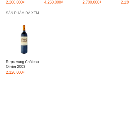
2012
2010
2,260,000₫
4,250,000₫
2,700,000₫
2,130
SẢN PHẨM ĐÃ XEM
Rượu vang Château
Olivier 2003
2,126,000₫