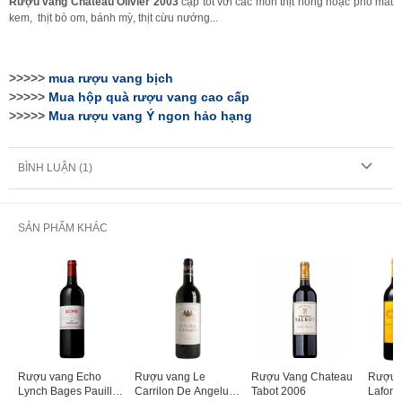
Rượu vang Château Olivier 2003
cặp tốt với các món thịt nóng hoặc pho mát
kem, thịt bò om, bánh mỳ, thịt cừu nướng...
>>>>>
mua rượu vang bịch
>>>>>
Mua hộp quà rượu vang cao cấp
>>>>>
Mua rượu vang
Ý ngon hảo hạng
BÌNH LUẬN (
1
)
SẢN PHẨM KHÁC
Rượu vang Echo
Rượu vang Le
Rượu Vang Chateau
Rượu 
Lynch Bages Pauillac
Carrilon De Angelus
Tabot 2006
Lafon 