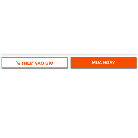
MUA NGAY
THÊM VÀO GIỎ
HỘP QUÀ TẾT 2025
RƯỢU VANG NHẬP KHẨU
HỘP QUÀ RƯỢU VANG
RƯỢU SAKE NHẬT
BIA NGOẠI NHẬP KHẨU