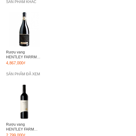
SẢN PHẨM KHÁC
Rượu vang
HENTLEY FARRM
CLOS OTTO 2010
4,867,000₫
SẢN PHẨM ĐÃ XEM
Rượu vang
HENTLEY FARM
BEAST SHIRAZ 2010
2,799,000₫