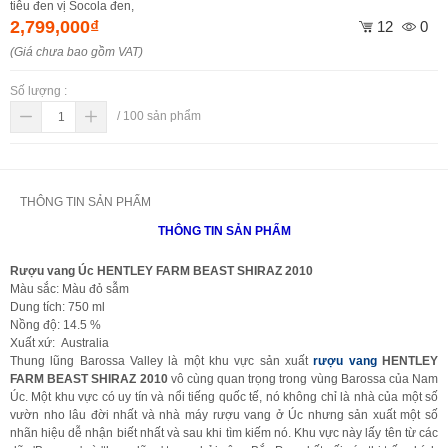
tiêu đen vị Socola đen,
2,799,000₫
12
0
(Giá chưa bao gồm VAT)
Số lượng :
/
100
sản phẩm
THÔNG TIN SẢN PHẨM
THÔNG TIN SẢN PHẨM
Rượu vang
Úc
HENTLEY FARM BEAST SHIRAZ 2010
Màu sắc: Màu đỏ sẫm
Dung tích: 750 ml
Nồng độ: 14.5 %
Xuất xứ: Australia
Thung lũng Barossa Valley là một khu vực sản xuất
rượu vang
HENTLEY
FARM BEAST SHIRAZ 2010
vô cùng quan trọng trong vùng Barossa của Nam
Úc. Một khu vực có uy tín và nổi tiếng quốc tế, nó không chỉ là nhà của một số
vườn nho lâu đời nhất và nhà máy rượu vang ở Úc nhưng sản xuất một số
nhãn hiệu dễ nhận biết nhất và sau khi tìm kiếm nó. Khu vực này lấy tên từ các