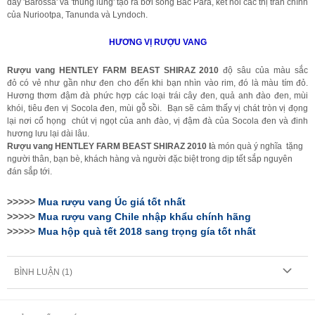
dãy 'Barossa' và 'thung lũng' tạo ra bởi sông Bắc Para, kết nối các thị trấn chính
của Nuriootpa, Tanunda và Lyndoch.
HƯƠNG VỊ R
ƯỢU VANG
Rượu vang HENTLEY FARM BEAST SHIRAZ 2010
độ sâu của màu sắc
đỏ có vẻ như gần như đen cho đến khi bạn nhìn vào rim, đó là màu tím đỏ.
Hương thơm đậm đà phức hợp các loại trái cây đen, quả anh đào đen, mùi
khói, tiêu đen vị Socola đen, mùi gỗ sồi. Bạn sẽ cảm thấy vị chát tròn vị đọng
lại nơi cổ họng chút vị ngọt của anh đào, vị đậm đà của Socola đen và đinh
hương lưu lại dài lâu.
Rượu vang HENTLEY FARM BEAST SHIRAZ 2010
l
à món quà ý nghĩa tặng
người thân, bạn bè, khách hàng và người đặc biệt trong dịp tết sắp nguyên
đán sắp tới.
>>>>>
Mua
rượu vang Úc
giá tốt nhất
>>>>>
Mua rượu vang
Chile nhập khẩu chính hãng
>>>>>
Mua hộp quà tết 2018 sang trọng gía tốt nhất
BÌNH LUẬN (
1
)