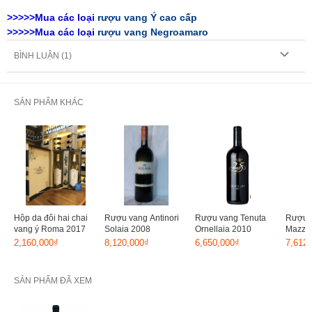
>>>>>Mua các loại
rượu vang Ý cao cấp
>>>>>Mua các loại
rượu vang Negroamaro
BÌNH LUẬN (
1
)
SẢN PHẨM KHÁC
Hộp da đôi hai chai
Rượu vang Antinori
Rượu vang Tenuta
Rượu 
vang ý Roma 2017
Solaia 2008
Ornellaia 2010
Mazza
2,160,000₫
8,120,000₫
6,650,000₫
7,612
SẢN PHẨM ĐÃ XEM