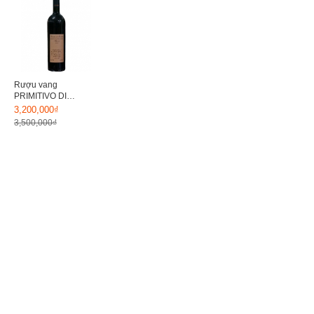
Rượu vang
PRIMITIVO DI
MANDURIA
3,200,000₫
ATTANASIO
3,500,000₫