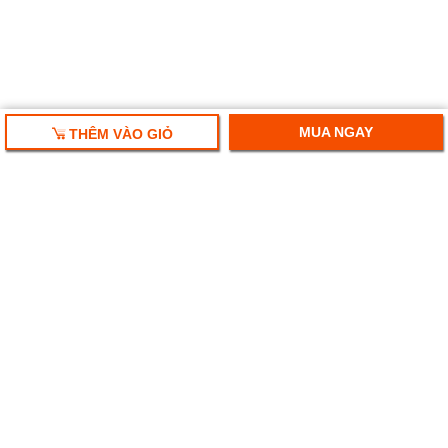
MUA NGAY
THÊM VÀO GIỎ
HỘP QUÀ TẾT 2025
RƯỢU VANG NHẬP KHẨU
HỘP QUÀ RƯỢU VANG
RƯỢU SAKE NHẬT
BIA NGOẠI NHẬP KHẨU
Ruouplaza- Rượu bia chính hiệu
Địa chỉ: Số 247 Hoàng Văn Thái, Thanh Xuân, Hà Nội.