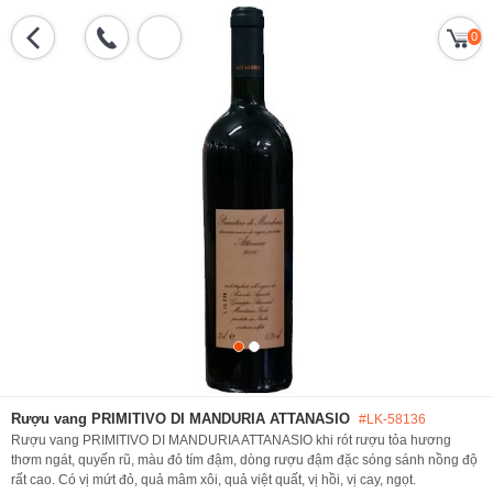
0
Rượu vang PRIMITIVO DI MANDURIA ATTANASIO
#LK-58136
Rượu vang PRIMITIVO DI MANDURIA ATTANASIO khi rót rượu tỏa hương
thơm ngát, quyến rũ, màu đỏ tím đậm, dòng rượu đậm đặc sóng sánh nồng độ
rất cao. Có vị mứt đỏ, quả mâm xôi, quả việt quất, vị hồi, vị cay, ngọt.