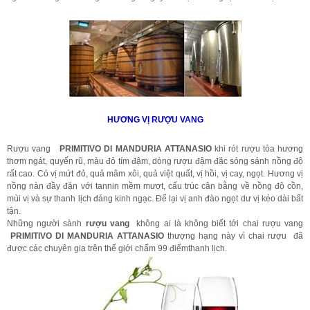
HƯƠNG VỊ RƯỢU VANG
Rượu vang
PRIMITIVO DI MANDURIA ATTANASIO
khi rót rượu tỏa hương
thơm ngát, quyến rũ, màu đỏ tím đậm, dòng rượu đậm đặc sóng sánh nồng độ
rất cao. Có vị mứt đỏ, quả mâm xôi, quả việt quất, vị hồi, vị cay, ngọt. Hương vị
nồng nàn đầy đặn với tannin mềm mượt, cấu trúc cân bằng về nồng độ cồn,
mùi vị và sự thanh lịch đáng kinh ngạc. Để lại vị anh đào ngọt dư vị kéo dài bất
tận.
Những người sành
rượu vang
không ai là không biết tới chai rượu vang
PRIMITIVO DI MANDURIA ATTANASIO
thượng hạng này vì chai rượu đã
được các chuyên gia trên thế giới chấm 99 điểmthanh lịch.