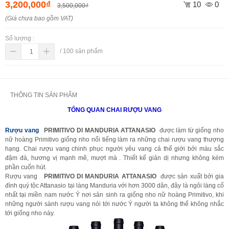
3,200,000₫
10
0
3,500,000₫
(Giá chưa bao gồm VAT)
Số lượng :
/
100
sản phẩm
THÔNG TIN SẢN PHẨM
TỔNG QUAN CHAI RƯỢU VANG
Rượu vang
PRIMITIVO DI MANDURIA ATTANASIO
được làm từ giống nho
nữ hoàng Primitivo giống nho nổi tiếng làm ra những chai rượu vang thượng
hạng. Chai rượu vang chinh phục người yêu vang cả thế giới bởi màu sắc
đậm đà, hương vị mạnh mẽ, mượt mà . Thiết kế giản dị nhưng không kém
phần cuốn hút.
Rượu vang
PRIMITIVO DI MANDURIA ATTANASIO
được sản xuất bởi gia
đình quý tộc Attanasio tại làng Manduria với hơn 3000 dân, đây là ngôi làng cổ
nhất tại miền nam nước Ý nơi sản sinh ra giống nho nữ hoàng Primitivo, khi
những người sành rượu vang nói tới nước Ý người ta không thể không nhắc
tới giống nho này.