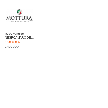
Rượu vang 88
NEGROAMARO DEL
SALENTO
1,200,000₫
1,400,000₫