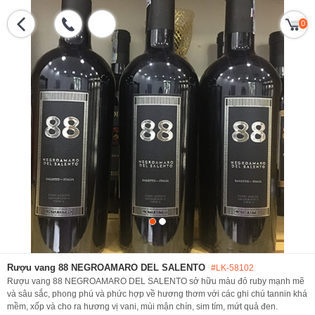
0
Rượu vang 88 NEGROAMARO DEL SALENTO
#LK-58102
Rượu vang 88 NEGROAMARO DEL SALENTO sở hữu màu đỏ ruby mạnh mẽ
và sâu sắc, phong phú và phức hợp về hương thơm với các ghi chú tannin khá
mềm, xốp và cho ra hương vị vani, mùi mận chín, sim tím, mứt quả đen.