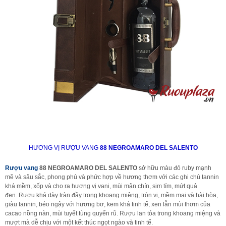
HƯƠNG VỊ RƯỢU VANG
88 NEGROAMARO DEL SALENTO
Rượu vang
88 NEGROAMARO DEL SALENTO
sở hữu màu đỏ ruby mạnh
mẽ và sâu sắc, phong phú và phức hợp về hương thơm với các ghi chú tannin
khá mềm, xốp và cho ra hương vị vani, mùi mận chín, sim tím, mứt quả
đen. Rượu khá dày tràn đầy trong khoang miệng, tròn vị, mềm mại và hài hòa,
giàu tannin, béo ngậy với hương bơ, kem khá tinh tế, xen lẫn mùi thơm của
cacao nồng nàn, mùi tuyết tùng quyến rũ. Rượu lan tỏa trong khoang miệng và
mượt mà dễ chịu với một kết thúc ngọt ngào và tinh tế.