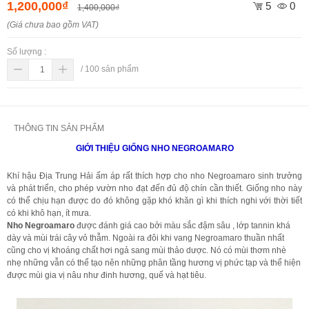
1,200,000₫
5
0
1,400,000₫
(Giá chưa bao gồm VAT)
Số lượng :
/
100
sản phẩm
THÔNG TIN SẢN PHẨM
GIỚI THIỆU GIỐNG NHO NEGROAMARO
Khí hậu Địa Trung Hải ấm áp rất thích hợp cho nho Negroamaro sinh trưởng
và phát triển, cho phép vườn nho đạt đến đủ độ chín cần thiết. Giống nho này
có thể chịu hạn được do đó không gặp khó khăn gì khi thích nghi với thời tiết
có khi khô hạn, ít mưa.
Nho Negroamaro
được đánh giá cao bởi màu sắc đậm sâu , lớp tannin khá
dày và mùi trái cây vỏ thẫm. Ngoài ra đôi khi vang Negroamaro thuần nhất
cũng cho vị khoáng chất hơi ngả sang mùi thảo dược. Nó có mùi thơm nhè
nhẹ những vẫn có thể tạo nên những phân tầng hương vị phức tạp và thể hiện
được mùi gia vị nâu như đinh hương, quế và hạt tiêu.