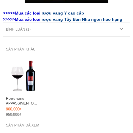
>>>>>Mua các loại
rượu vang Ý cao cấp
>>>>>Mua các loại
rượu vang
Tây Ban Nha ngon hảo hạng
BÌNH LUẬN (
1
)
SẢN PHẨM KHÁC
Rượu vang
APPASSIMENTO
NEGROAMARO
900,000₫
PASSITO SALENTO
950,000₫
SẢN PHẨM ĐÃ XEM