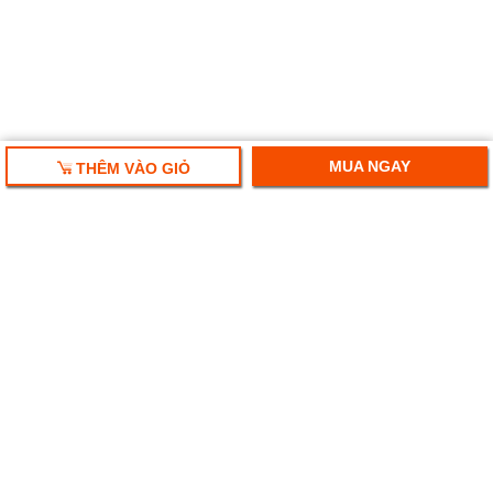
MUA NGAY
THÊM VÀO GIỎ
HỘP QUÀ TẾT 2025
RƯỢU VANG NHẬP KHẨU
HỘP QUÀ RƯỢU VANG
RƯỢU SAKE NHẬT
BIA NGOẠI NHẬP KHẨU
Ruouplaza- Rượu bia chính hiệu