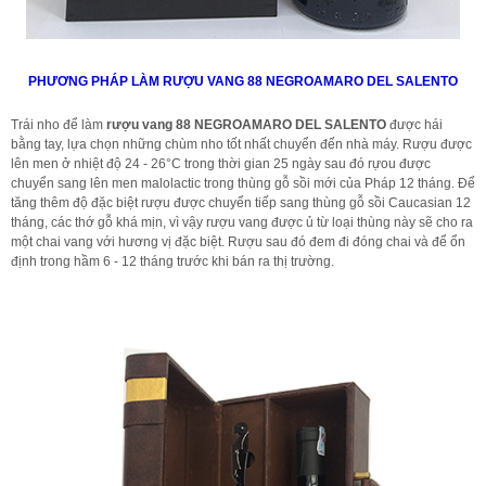
PHƯƠNG PHÁP LÀM RƯỢU VANG
88 NEGROAMARO DEL SALENTO
Trái nho để làm
rượu vang
88 NEGROAMARO DEL SALENTO
được hái
bằng tay, lựa chọn những chùm nho tốt nhất chuyển đến nhà máy. Rượu được
lên men ở nhiệt độ 24 - 26°C trong thời gian 25 ngày sau đó rựou được
chuyển sang lên men malolactic trong thùng gỗ sồi mới của Pháp 12 tháng. Để
tăng thêm độ đặc biệt rượu được chuyển tiếp sang thùng gỗ sồi Caucasian 12
tháng, các thớ gỗ khá mịn, vì vậy rượu vang được ủ từ loại thùng này sẽ cho ra
một chai vang với hương vị đặc biệt. Rượu sau đó đem đi đóng chai và để ổn
định trong hầm 6 - 12 tháng trước khi bán ra thị trường.