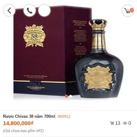
0
Rượu Chivas 38 năm 700ml
#60912
14,800,000₫
13
0
(Giá chưa bao gồm VAT)