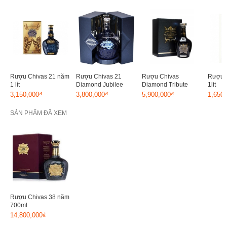
Rượu Chivas 21 năm
Rượu Chivas 21
Rượu Chivas
Rượu 
1 lít
Diamond Jubilee
Diamond Tribute
1lit
3,150,000₫
3,800,000₫
5,900,000₫
1,650
SẢN PHẨM ĐÃ XEM
Rượu Chivas 38 năm
700ml
14,800,000₫