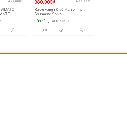
450,000₫
400,000₫
380,000₫
ESIMATO
Rượu vang nổ đỏ Marzemino
MANTE
Spumante Sonia
5
Còn hàng
| #LK-57627
6
0
0
6