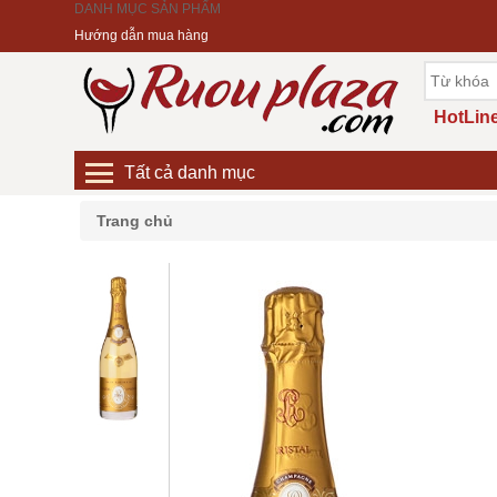
DANH MỤC SẢN PHẨM
Hướng dẫn mua hàng
HotLine
Tất cả danh mục
Trang chủ