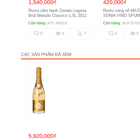
1,540,000₫
420,000₫
Rượu sâm banh Zenato Lugana
Rượu vang nổ MIL
Brut Metodo Classico 1,5L 2012
SONIA VINO SPU
BIANCO DRY
Còn hàng
| #TL-64918
Còn hàng
| #LK-5763
0
0
7
0
0
CÁC SẢN PHẨM ĐÃ XEM
5,920,000₫