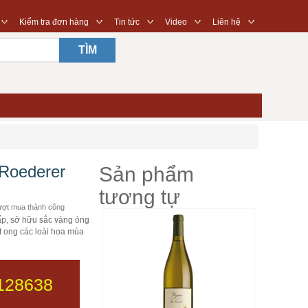
◇
◇
◇
◇
◇
Kiểm tra đơn hàng
Tin tức
Video
Liên hệ
TÌM
 Roederer
Sản phẩm
tương tự
ợt mua thành công
p, sở hữu sắc vàng óng
ật ong các loài hoa mùa
128638