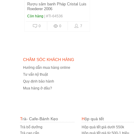
Rượu sâm banh Pháp Cristal Luis
Roederer 2006
Còn hàng
| #Tl-64536
0
0
7
CHĂM SÓC KHÁCH HÀNG
Hướng dẫn mua hàng online
Tư vấn kỹ thuật
Quy định bảo hành
Mua hàng ở đâu?
Trà- Cafe-Bánh Kẹo
Hộp quà tết
Trà bổ dưỡng
Hộp quà tết giá dưới 550k
Trà cao cấp
Hộp quà tết giá từ 500-1 triệu