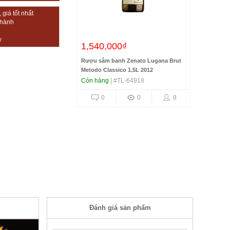
giá tốt nhất
thành
y
1,540,000₫
Rượu sâm banh Zenato Lugana Brut
Metodo Classico 1,5L 2012
Còn hàng
| #TL-64918
0
0
8
Đánh giá sản phẩm