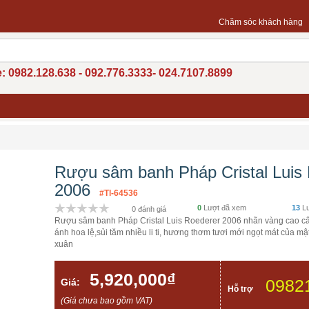
Chăm sóc khách hàng
: 0982.128.638 - 092.776.3333- 024.7107.8899
Rượu sâm banh Pháp Cristal Luis
2006
#Tl-64536
0
Lượt đã xem
13
Lư
0 đánh giá
Rượu sâm banh Pháp Cristal Luis Roederer 2006 nhãn vàng cao cấ
ánh hoa lệ,sủi tăm nhiều li ti, hương thơm tươi mới ngọt mát của m
xuân
5,920,000₫
0982
Giá:
Hỗ trợ
(Giá chưa bao gồm VAT)