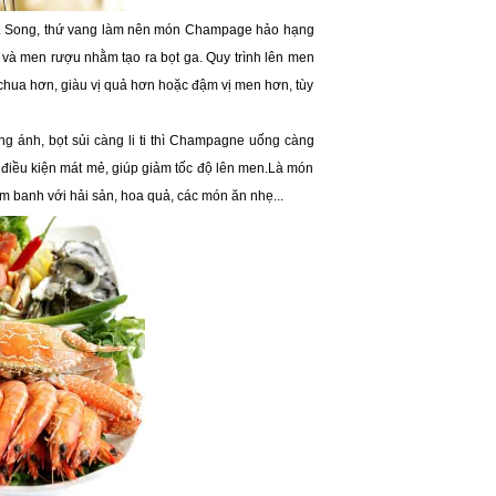
. Song, thứ vang làm nên món Champage hảo hạng
 và men rượu nhằm tạo ra bọt ga. Quy trình lên men
 chua hơn, giàu vị quả hơn hoặc đậm vị men hơn, tùy
g ánh, bọt sủi càng li ti thì Champagne uống càng
g điều kiện mát mẻ, giúp giảm tốc độ lên men.Là món
sâm banh với hải sản, hoa quả, các món ăn nhẹ...