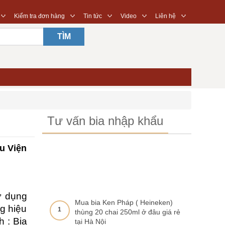
◇
◇
◇
◇
◇
Kiểm tra đơn hàng
Tin tức
Video
Liên hệ
TÌM
Tư vấn bia nhập khẩu
u Viện
ử dụng
Mua bia Ken Pháp ( Heineken)
ng hiệu
1
thùng 20 chai 250ml ở đâu giá rẻ
 : Bia
tại Hà Nội