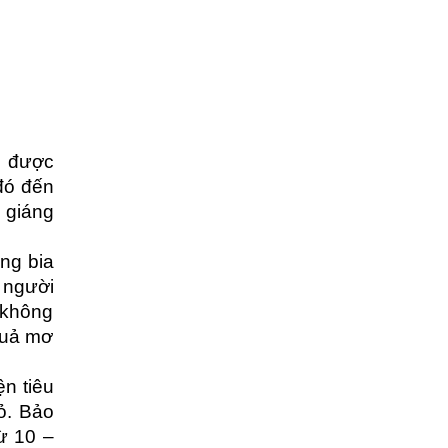
n được
đó đến
 giáng
ng bia
 người
 không
quả mơ
n tiêu
ỏ. Bảo
ừ 10 –