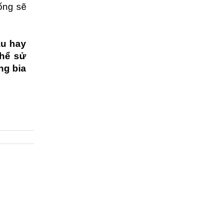
ống sẽ
au hay
thể sử
ng bia