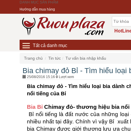
DANH MỤC SẢN PHẨM
Hướng dẫn mua hàng
HotLine
Tất cả danh mục
Trang chủ
Tin tức
Tư vấn bia nhập khẩu
Bia chimay đỏ Bỉ - Tìm hiểu loại
25/08/2016 15:16
0
Lượt xem
Bia chimay đỏ - Tìm hiểu loại bia dành 
nổi tiếng của Bỉ
Bia Bỉ
Chimay đỏ- thương hiệu bia nổi 
Bỉ nổi tiếng là đất nước của những loạ
nhiều nhất tại đây. Chính vì vậy Bỉ xuất
bia Chimay được giới thượng lưu ưa ch