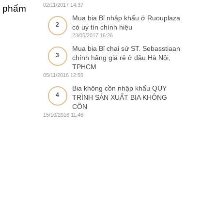
02/11/2017 14:37
n phẩm
Mua bia Bỉ nhập khẩu ở Ruouplaza
2
có uy tín chính hiệu
23/05/2017 16:26
Mua bia Bỉ chai sứ ST. Sebasstiaan
3
chính hãng giá rẻ ở đâu Hà Nội,
TPHCM
05/11/2016 12:55
Bia không cồn nhập khẩu QUY
4
TRÌNH SẢN XUẤT BIA KHÔNG
CỒN
15/10/2016 11:46