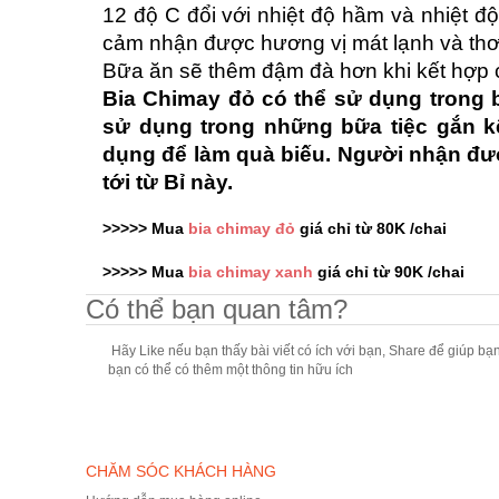
12 độ C đổi với nhiệt độ hầm và nhiệt đ
cảm nhận được hương vị mát lạnh và th
Bữa ăn sẽ thêm đậm đà hơn khi kết hợp 
Bia Chimay đỏ có thể sử dụng trong
sử dụng trong những bữa tiệc gắn k
dụng để làm quà biếu. Người nhận đượ
tới từ Bỉ này.
>>>>> Mua
bia chimay đỏ
giá chỉ từ 80K /chai
>>>>> Mua
bia chimay xanh
giá chỉ từ 90K /chai
Có thể bạn quan tâm?
Hãy Like nếu bạn thấy bài viết có ích với bạn, Share để giúp bạ
bạn có thể có thêm một thông tin hữu ích
CHĂM SÓC KHÁCH HÀNG