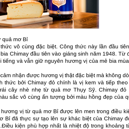
từ quả mơ Bỉ
thức vô cùng đặc biệt. Công thức này lần đầu tiê
ẻ bia Chimay đầu tiên vào giáng sinh năm 1948. Từ 
i tiếng và vẫn giữ nguyên hương vị của mẻ bia mùa
 cảm nhận được hương vị thật đặc biệt mà không dò
h thức bởi Chimay đỏ chính là vị kem và tiếp theo
trái cây nhè nhẹ từ quả mơ Thụy Sỹ. Chimay đỏ
màu sắc vô cùng ấn tượng bởi màu hồng đẹp của 
 hương vị từ quả mơ Bỉ được lên men trong điều kiệ
ơ Bỉ đã thực sự tạo lên sự khác biệt của Chimay đ
Điều kiện phù hợp nhất là nhiệt độ trong khoảng t