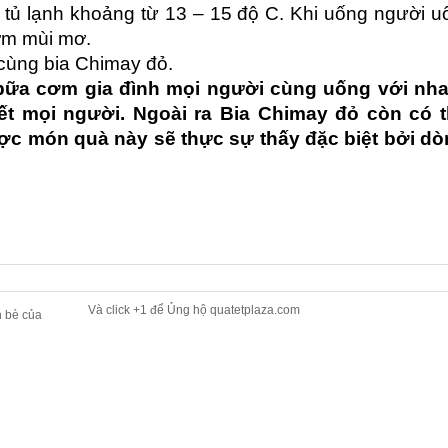
ộ tủ lạnh khoảng từ 13 – 15 độ C. Khi uống người u
ơm mùi mơ.
cùng bia Chimay đỏ.
 bữa cơm gia đình mọi người cùng uống với nh
ết mọi người. Ngoài ra Bia Chimay đỏ còn có 
c món quà này sẽ thực sự thấy đặc biệt bởi dò
Và click +1 để Ủng hộ quatetplaza.com
n bè của