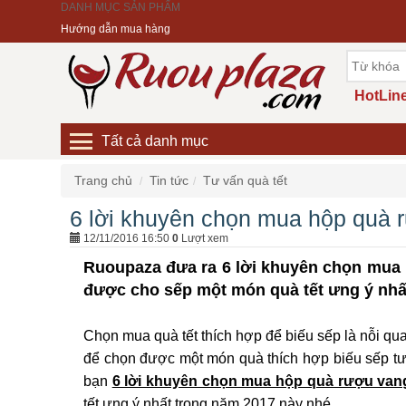
DANH MỤC SẢN PHẨM
Hướng dẫn mua hàng
HotLine
Tất cả danh mục
Trang chủ
Tin tức
Tư vấn quà tết
6 lời khuyên chọn mua hộp quà 
12/11/2016 16:50
0
Lượt xem
Ruoupaza đưa ra 6 lời khuyên chọn mua 
được cho sếp một món quà tết ưng ý nhấ
Chọn mua quà tết thích hợp để biếu sếp là nỗi qu
để chọn được một món quà thích hợp biếu sếp tươn
bạn
6 lời khuyên chọn mua hộp quà rượu van
tết ưng ý nhất trong năm 2017 này nhé.