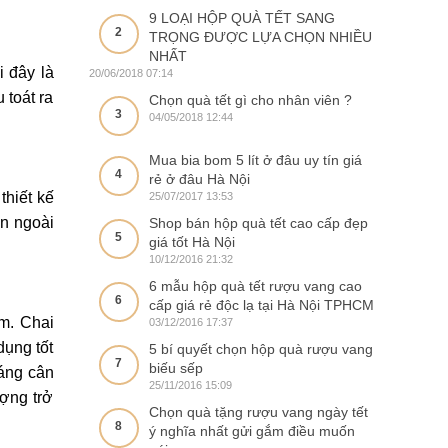
9 LOẠI HỘP QUÀ TẾT SANG
2
TRỌNG ĐƯỢC LỰA CHỌN NHIỀU
NHẤT
 đây là
20/06/2018 07:14
 toát ra
Chọn quà tết gì cho nhân viên ?
3
04/05/2018 12:44
Mua bia bom 5 lít ở đâu uy tín giá
4
rẻ ở đâu Hà Nội
thiết kế
25/07/2017 13:53
ên ngoài
Shop bán hộp quà tết cao cấp đẹp
5
giá tốt Hà Nội
10/12/2016 21:32
6 mẫu hộp quà tết rượu vang cao
6
cấp giá rẻ độc lạ tại Hà Nội TPHCM
m. Chai
03/12/2016 17:37
dụng tốt
5 bí quyết chọn hộp quà rượu vang
7
biếu sếp
dáng cân
25/11/2016 15:09
ượng trở
Chọn quà tặng rượu vang ngày tết
8
ý nghĩa nhất gửi gắm điều muốn