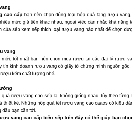
 vang
g cao cấp
bạn nên chọn đúng loại hộp quà tặng rượu vang, t
nhiều mức giá tiền khác nhau, ngoài việc cân nhắc khả năng t
ch của sếp xem sếp thích loại rượu vang nào nhất để chọn đư
ợu vang
mới, tốt nhất bạn nên chọn mua rượu tại các đại lý rượu va
tín kinh doanh rượu vang có giấy tờ chứng minh nguồn gốc, 
 rượu kém chất lượng nhé.
hướng
 quà rượu vang cho sếp lại không giống nhau, tùy theo từng
à thiết kế. Những hộp quà tết rượu vang cao caaos có kiểu d
g đầu bạn cần tới.
rượu vang cao cấp biếu sếp trên đây có thể giúp bạn ch