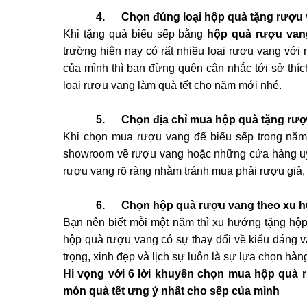
4. Chọn đúng loại hộp quà tặng rượu
Khi tặng quà biếu sếp bằng
hộp quà rượu van
trường hiện nay có rất nhiều loại rượu vang với 
của mình thì bạn đừng quên cân nhắc tới sở thí
loại rượu vang làm quà tết cho năm mới nhé.
5. Chọn địa chỉ mua hộp quà tặng rư
Khi chọn mua rượu vang để biếu sếp trong năm 
showroom về rượu vang hoặc những cửa hàng uy 
rượu vang rõ ràng nhằm tránh mua phải rượu giả,
6. Chọn hộp quà rượu vang theo xu 
Bạn nên biết mỗi một năm thì xu hướng tặng hộp
hộp quà rượu vang có sự thay đổi về kiểu dáng v
trọng, xinh đẹp và lịch sự luôn là sự lựa chọn hàn
Hi vọng với 6 lời khuyên chọn mua hộp quà 
món quà tết ưng ý nhất cho sếp của mình