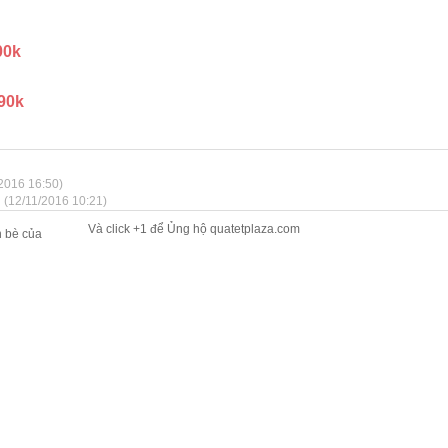
00k
 90k
/2016 16:50)
i
(12/11/2016 10:21)
Và click +1 để Ủng hộ quatetplaza.com
n bè của