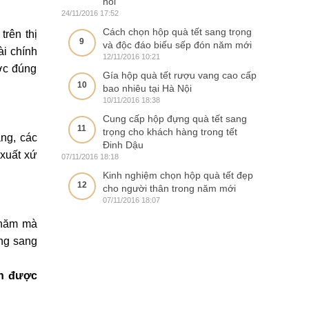
nói
24/11/2016 17:52
Cách chọn hộp quà tết sang trọng
rên thị
9
và độc đáo biếu sếp đón năm mới
ài chính
12/11/2016 10:21
ợc đúng
Gía hộp quà tết rượu vang cao cấp
10
bao nhiêu tại Hà Nội
10/11/2016 18:38
Cung cấp hộp đựng quà tết sang
11
trọng cho khách hàng trong tết
ng, các
Đinh Dậu
xuất xứ
07/11/2016 18:18
Kinh nghiệm chọn hộp quà tết đẹp
12
cho người thân trong năm mới
07/11/2016 18:07
 năm mà
áng sang
ọn được