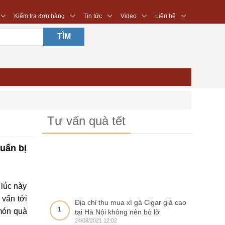
◇
◇
◇
◇
◇
Kiểm tra đơn hàng
Tin tức
Video
Liên hệ
TÌM
Tư vấn quà tết
uẩn bị
 lúc này
 vấn tới
Địa chỉ thu mua xì gà Cigar giá cao
1
món quà
tại Hà Nội không nên bỏ lỡ
24/08/2021 12:02