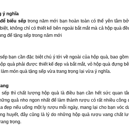
 ý nghĩa
để biếu sếp
trong năm mới bạn hoàn toàn có thể yên tâm bởi
biệt, không chỉ có thiết kế bên ngoài bắt mắt mà cả hộp quà đều
ùng để tặng sếp trong năm mới
sếp bạn cần đặc biệt chú ý tới về ngoài của hộp quà, bao gồm 
hộp quà phải được thiết kế đẹp và bắt mắt, vỏ hộp quà đựng b
 làm món quà tặng sếp vừa trang trọng lại vừa ý nghĩa.
vang
 sếp thì chất lượng hộp quà là điều bạn cần hết sức quan tâ
những quả nho ngon nhất để làm thành rượu có rất nhiều công 
 da đẹp nếu uống một ly rượu mỗi ngày, mang lại cho bạn vóc 
ờng huyết, đây cũng là lý do những hộp quà rượu vang chất l
rang trọng.