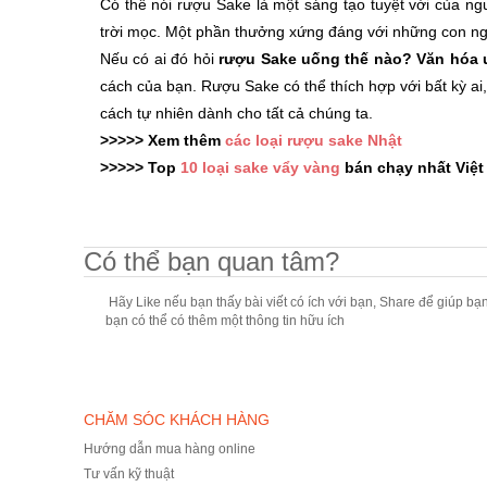
Có thể nói rượu Sake là một sáng tạo tuyệt vời của n
trời mọc. Một phần thưởng xứng đáng với những con người 
Nếu có ai đó hỏi
rượu Sake uống thế nào? Văn hóa u
cách của bạn. Rượu Sake có thể thích hợp với bất kỳ ai, 
cách tự nhiên dành cho tất cả chúng ta.
>>>>> Xem thêm
các loại rượu sake Nhật
>>>>> Top
10 loại sake vẩy vàng
bán chạy nhất Việ
Có thể bạn quan tâm?
Hãy Like nếu bạn thấy bài viết có ích với bạn, Share để giúp bạ
bạn có thể có thêm một thông tin hữu ích
CHĂM SÓC KHÁCH HÀNG
Hướng dẫn mua hàng online
Tư vấn kỹ thuật