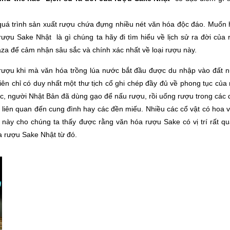
quá trình sản xuất rượu chứa đựng nhiều nét văn hóa độc đáo. Muốn 
rượu Sake Nhật là gì chúng ta hãy đi tìm hiểu về lịch sử ra đời của
za để cảm nhận sâu sắc và chính xác nhất về loại rượu này.
 rượu khi mà văn hóa trồng lúa nước bắt đầu được du nhập vào đất 
 chỉ có duy nhất một thư tịch cổ ghi chép đầy đủ về phong tục của 
, người Nhật Bản đã dùng gạo để nấu rượu, rồi uống rượu trong các d
ó liên quan đến cung đình hay các đền miếu. Nhiều các cổ vật có hoa 
 này cho chúng ta thấy được rằng văn hóa rượu Sake có vị trí rất qu
a rượu Sake Nhật từ đó.