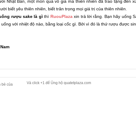
gười Nhật Bản, một món quà vô giá mà thiên nhiên đã trao tặng đến x
biết yêu thiên nhiên, biết trân trọng mọi giá trị của thiên nhiên.
ống rượu sake là gì
thì
RuouPlaza
xin trả lời rằng. Bạn hãy uống 
uống với nhiệt độ nào, bằng loại cốc gì. Bởi vì đó là thứ rượu được si
t Nam
Và click +1 để Ủng hộ quatetplaza.com
n bè của