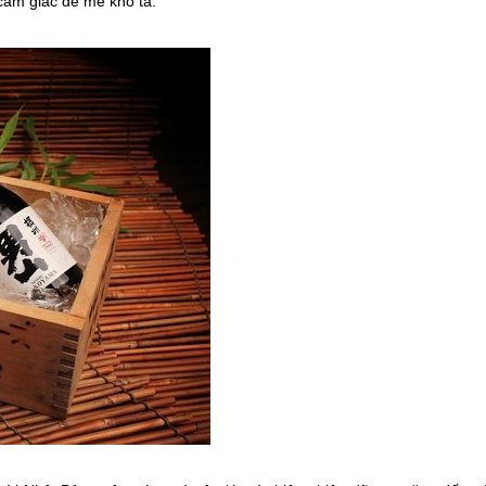
 cảm giác đê mê khó tả.