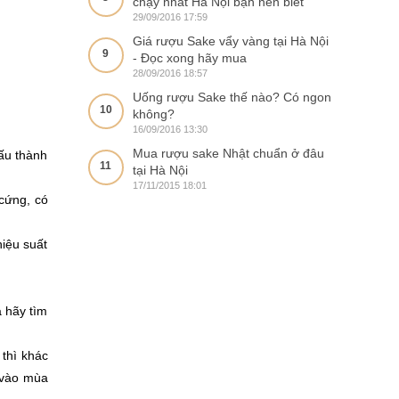
chạy nhất Hà Nội bạn nên biết
29/09/2016 17:59
Giá rượu Sake vẩy vàng tại Hà Nội
9
- Đọc xong hãy mua
28/09/2016 18:57
Uống rượu Sake thế nào? Có ngon
10
không?
16/09/2016 13:30
Mua rượu sake Nhật chuẩn ở đâu
nấu thành
11
tại Hà Nội
17/11/2015 18:01
 cứng, có
iệu suất
 hãy tìm
 thì khác
 vào mùa