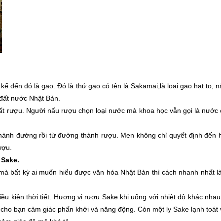
ể đến đó là gạo. Đó là thứ gạo có tên là Sakamai,là loại gạo hạt to, 
 đất nước Nhật Bản.
xuất rượu. Người nấu rượu chọn loại nước mà khoa học vẫn gọi là nước
thành đường rồi từ đường thành rượu. Men không chỉ quyết định đến h
ượu.
 Sake.
mà bất kỳ ai muốn hiểu được văn hóa Nhật Bản thì cách nhanh nhất là
u kiện thời tiết. Hương vị rượu Sake khi uống với nhiệt độ khác nhau
cho bạn cảm giác phấn khởi và năng động. Còn một ly Sake lạnh toát