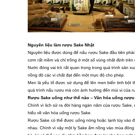
Nguyên liệu làm rượu Sake Nhật
Nguyên liệu được dùng để nấu rượu Sake đầu tiên phải k
cơm rất mềm và chỉ trồng ở một số vùng nhất định trên
Nước đóng vai trò rất quan trọng trong quá trình sản 
nồng độ các vi chất đạt đến một mực độ cho phép.
Men là yếu tố được sử dụng để lên men biến tinh bột 
quá trình nấu rượu mà còn ảnh hưởng đến mùi vị của r
Rượu Sake uống như thế nào – Văn hóa uống rượu
Chính vì lịch sử ra đời hàng ngàn năm của rượu Sake, 
hiểu về văn hóa uống rượu Sake.
Rượu Sake có thể được uống nóng hoặc lạnh tùy vào điề
nhau. Chính vì vậy một ly Sake ấm nồng vào mùa đông 