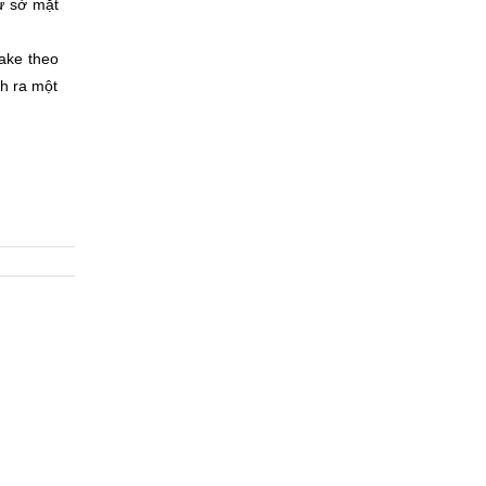
ứ sở mặt
Sake theo
nh ra một