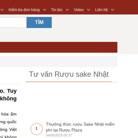
◇
◇
◇
◇
◇
Kiểm tra đơn hàng
Tin tức
Video
Liên hệ
TÌM
Tư vấn Rượu sake Nhật
o. Tuy
 không
n hóa ẩm
hững quốc
Thưởng thức rượu Sake Nhật miễn
1
ờng Việt
phí tại Rượu Plaza
04/09/2019 08:37
hì không