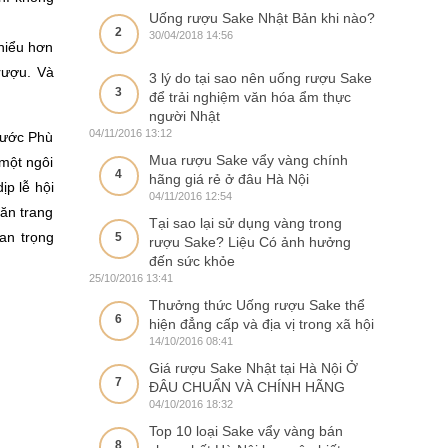
Uống rượu Sake Nhật Bản khi nào?
2
30/04/2018 14:56
hiểu hơn
 rượu. Và
3 lý do tại sao nên uống rượu Sake
3
để trải nghiệm văn hóa ẩm thực
người Nhật
04/11/2016 13:12
nước Phù
Mua rượu Sake vẩy vàng chính
một ngôi
4
hãng giá rẻ ở đâu Hà Nội
ịp lễ hội
04/11/2016 12:54
văn trang
Tại sao lại sử dụng vàng trong
an trọng
5
rượu Sake? Liệu Có ảnh hưởng
đến sức khỏe
25/10/2016 13:41
Thưởng thức Uống rượu Sake thể
6
hiện đẳng cấp và địa vị trong xã hội
14/10/2016 08:41
Giá rượu Sake Nhật tại Hà Nội Ở
7
ĐÂU CHUẨN VÀ CHÍNH HÃNG
04/10/2016 18:32
Top 10 loại Sake vẩy vàng bán
8