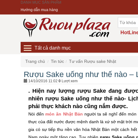
DANH MỤC SẢN PHẨM
Hướng dẫn mua hàng
HotLine
Tất cả danh mục
Trang chủ
Tin tức
Tư vấn Rượu sake Nhật
Rượu Sake uống như thế nào – L
14/10/2016 11:02
0
Lượt xem
. Hiện nay lượng rượu Sake đang được 
nhiên rượu Sake uống như thế nào- Lịch
phải thực khách nào cũng nắm được.
Nói đến
món ăn Nhật Bản
người ta sẽ nghĩ đến món 
thực của đất nước được mệnh danh là xứ sở mặt trời mọ
gia có sự tiếp thu nền văn hóa Nhật Bản một cách hết 
Nam ngày một tăng cao. Tuy nhiên
rượu Sake uống 