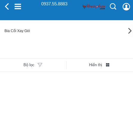
0937.55.8883
Bia Cối Xay Gió
Bộ lọc
Hiển thị