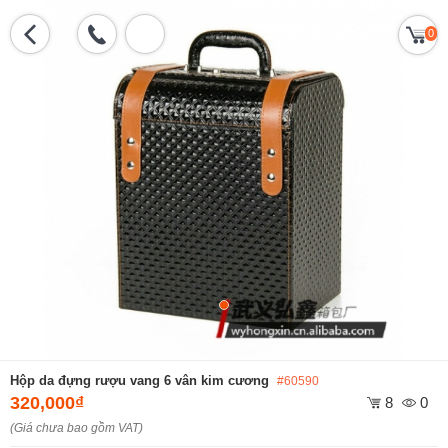
0
Hộp da đựng rượu vang 6 vân kim cương
#60590
320,000₫
8
0
(Giá chưa bao gồm VAT)