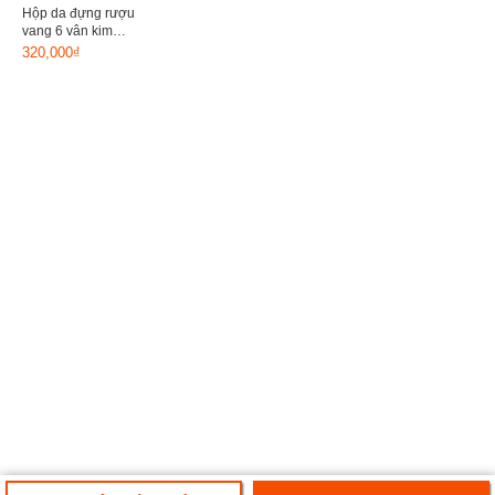
Hộp da đựng rượu
vang 6 vân kim
cương
320,000₫