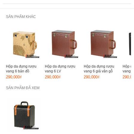
SẢN PHẨM KHÁC
Hộp da đựng rượu
Hộp da đựng rượu
Hộp da đựng rượu
Hộp d
vang 6 bản đồ
vang 6 LV
vang 6 giả vân gỗ
vang 6
290,000₫
290,000₫
290,000₫
290,0
SẢN PHẨM ĐÃ XEM