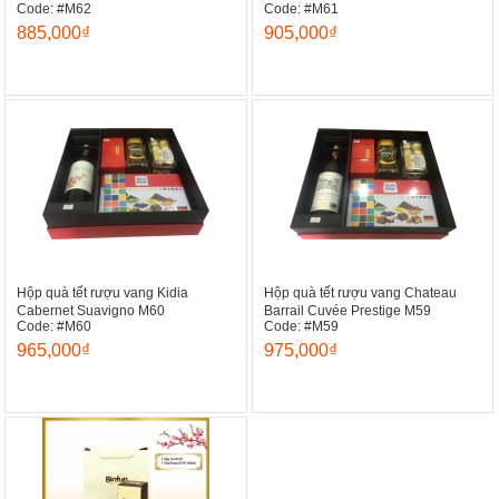
Code: #M62
Code: #M61
885,000₫
905,000₫
Hộp quà tết rượu vang Kidia
Hộp quà tết rượu vang Chateau
Cabernet Suavigno M60
Barrail Cuvée Prestige M59
Code: #M60
Code: #M59
965,000₫
975,000₫