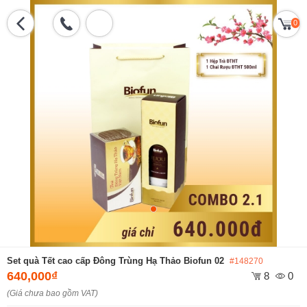
0
Set quà Tết cao cấp Đông Trùng Hạ Thảo Biofun 02
#148270
640,000₫
8
0
(Giá chưa bao gồm VAT)