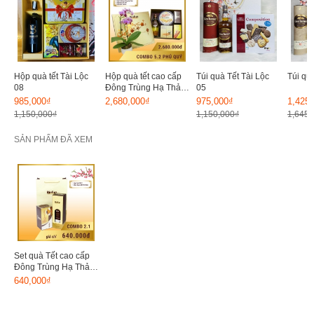
Hộp quà tết Tài Lộc
Hộp quà tết cao cấp
Túi quà Tết Tài Lộc
Túi quà
08
Đông Trùng Hạ Thảo
05
Biofun 03
985,000₫
2,680,000₫
975,000₫
1,425
1,150,000₫
1,150,000₫
1,645,
SẢN PHẨM ĐÃ XEM
Set quà Tết cao cấp
Đông Trùng Hạ Thảo
Biofun 02
640,000₫