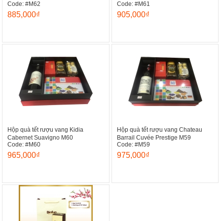
Code: #M62
Code: #M61
885,000₫
905,000₫
Hộp quà tết rượu vang Kidia
Hộp quà tết rượu vang Chateau
Cabernet Suavigno M60
Barrail Cuvée Prestige M59
Code: #M60
Code: #M59
965,000₫
975,000₫