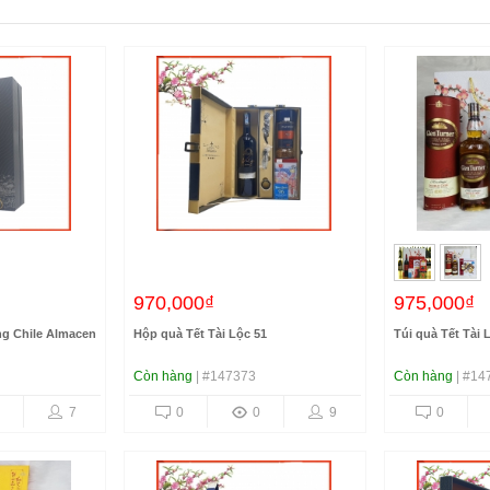
970,000₫
975,000₫
ng Chile Almacen
Hộp quà Tết Tài Lộc 51
Túi quà Tết Tài 
Còn hàng
| #147373
Còn hàng
| #14
7
0
0
9
0