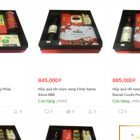
845,000₫
885,000₫
ng Pháp
Hộp quà tết rượu vang Chile Santa
Hộp quà tết rượ
Alicia M66
Barrail Cuvée Pr
Còn hàng
| #M66
Còn hàng
| #M6
9
0
0
5
0