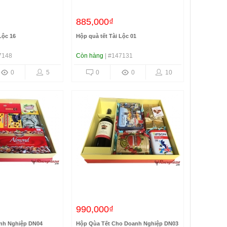
885,000₫
Lộc 16
Hộp quà tết Tài Lộc 01
7148
Còn hàng
| #147131
0
5
0
0
10
990,000₫
anh Nghiệp DN04
Hộp Qùa Tết Cho Doanh Nghiệp DN03