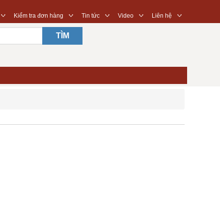
◇
◇
◇
◇
◇
Kiểm tra đơn hàng
Tin tức
Video
Liên hệ
TÌM