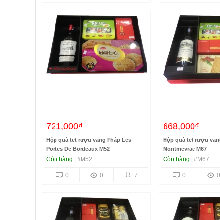
721,000₫
668,000₫
Hộp quà tết rượu vang Pháp Les
Hộp quà tết rượu va
Portes De Bordeaux M52
Montmeyrac M67
Còn hàng
| #M52
Còn hàng
| #M67
0
0
7
0
0