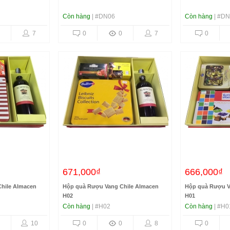
Còn hàng
| #DN06
Còn hàng
| #D
7
0
0
7
0
671,000₫
666,000₫
hile Almacen
Hộp quà Rượu Vang Chile Almacen
Hộp quà Rượu V
H02
H01
Còn hàng
| #H02
Còn hàng
| #H0
10
0
0
8
0