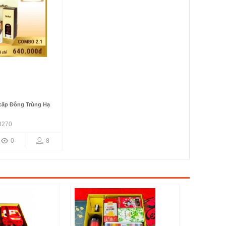
 cấp Đông Trùng Hạ
8270
0
8