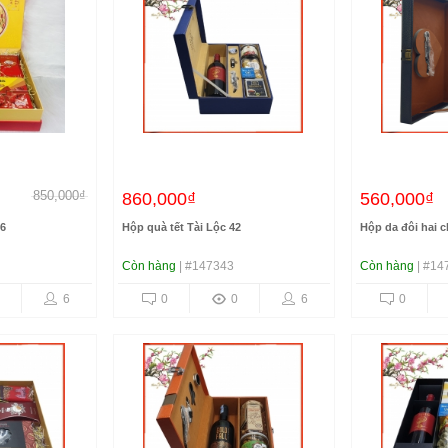
850,000₫
860,000₫
560,000₫
46
Hộp quà tết Tài Lộc 42
Hộp da đôi hai c
Còn hàng
| #147343
Còn hàng
| #14
6
0
0
6
0