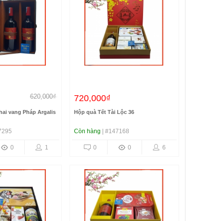
620,000₫
720,000₫
hai vang Pháp Argalis
Hộp quà Tết Tài Lộc 36
7295
Còn hàng
| #147168
0
1
0
0
6