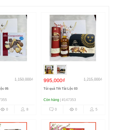
1,150,000₫
1,215,000₫
995,000₫
Lộc 05
Túi quà Tết Tài Lộc 03
7355
Còn hàng
| #147353
0
8
0
0
5