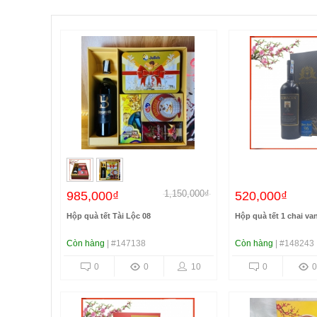
1,150,000₫
985,000₫
520,000₫
Hộp quà tết Tài Lộc 08
Hộp quà tết 1 chai va
Còn hàng
| #147138
Còn hàng
| #148243
0
0
10
0
0