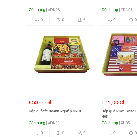
Còn hàng
| #DN08
Còn hàng
| #DN07
0
0
6
0
0
850,000₫
671,000₫
Hộp quà tết Doanh Nghiệp DN01
Hộp quà Rượu Vang C
H05
Còn hàng
| #DN01
Còn hàng
| #H05
0
0
9
0
0