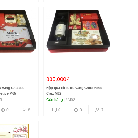
885,000₫
u vang Chateau
Hộp quà tết rượu vang Chile Perez
estige M65
Cruz M62
5
Còn hàng
| #M62
0
8
0
0
7