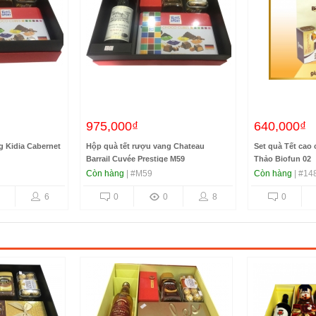
975,000₫
640,000₫
g Kidia Cabernet
Hộp quà tết rượu vang Chateau
Set quà Tết cao
Barrail Cuvée Prestige M59
Thảo Biofun 02
Còn hàng
| #M59
Còn hàng
| #14
6
0
0
8
0