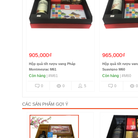
905,000₫
965,000₫
Hộp quà tết rượu vang Pháp
Hộp quà tết rượu van
Montmeyrac M61
Suavigno M60
Còn hàng
| #M61
Còn hàng
| #M60
0
0
5
0
0
CÁC SẢN PHẨM GỢI Ý