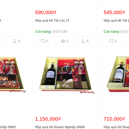
590,000₫
545,000₫
8
Hộp quà tết Tài Lộc 17
Hộp quà tết Tài 
Còn hàng
| #147149
Còn hàng
| #14
8
0
0
6
0
1,150,000₫
710,000₫
ghiệp DN07
Hộp quà tết Doanh Nghiệp DN06
Hộp quà tết Do