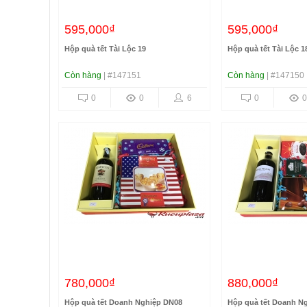
595,000₫
595,000₫
Hộp quà tết Tài Lộc 19
Hộp quà tết Tài Lộc 1
Còn hàng
| #147151
Còn hàng
| #147150
0
0
6
0
0
780,000₫
880,000₫
Hộp quà tết Doanh Nghiệp DN08
Hộp quà tết Doanh N