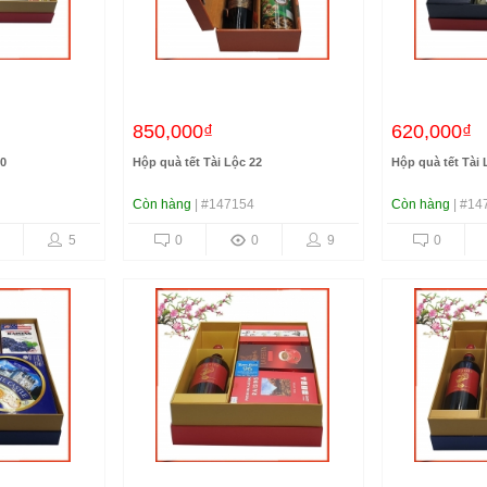
850,000₫
620,000₫
30
Hộp quà tết Tài Lộc 22
Hộp quà tết Tài 
Còn hàng
| #147154
Còn hàng
| #14
5
0
0
9
0