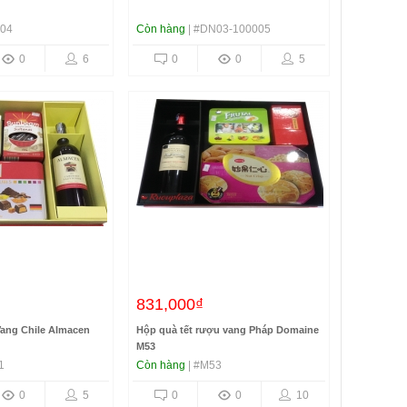
N04
Còn hàng
| #DN03-100005
0
6
0
0
5
831,000₫
ang Chile Almacen
Hộp quà tết rượu vang Pháp Domaine
M53
1
Còn hàng
| #M53
0
5
0
0
10