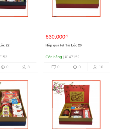
630,000₫
Lộc 22
Hộp quà tết Tài Lộc 20
7153
Còn hàng
| #147152
0
8
0
0
10