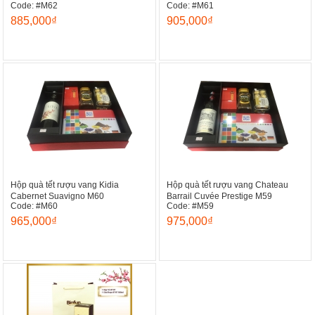
Code: #M62
Code: #M61
885,000₫
905,000₫
Hộp quà tết rượu vang Kidia
Hộp quà tết rượu vang Chateau
Cabernet Suavigno M60
Barrail Cuvée Prestige M59
Code: #M60
Code: #M59
965,000₫
975,000₫