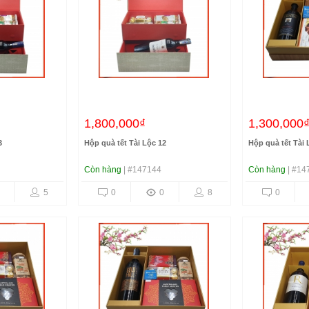
1,800,000₫
1,300,000
3
Hộp quà tết Tài Lộc 12
Hộp quà tết Tài 
Còn hàng
| #147144
Còn hàng
| #14
5
0
0
8
0