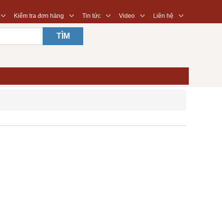
◇
◇
◇
◇
◇
Kiểm tra đơn hàng
Tin tức
Video
Liên hệ
TÌM