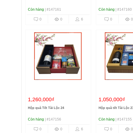
Còn hàng
| #147161
Còn hàng
| #147160
0
0
6
0
0
1,260,000₫
1,050,000₫
Hộp quà Tết Tài Lộc 24
Hộp quà tết Tài Lộc 2
Còn hàng
| #147156
Còn hàng
| #147155
0
0
6
0
0