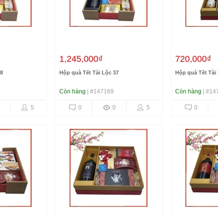
1,245,000₫
720,000₫
38
Hộp quà Tết Tài Lộc 37
Hộp quà Tết Tài
Còn hàng
| #147169
Còn hàng
| #14
5
0
0
5
0