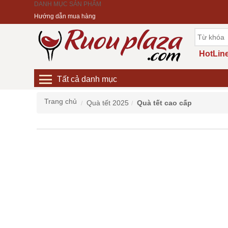
DANH MỤC SẢN PHẨM
Hướng dẫn mua hàng
HotLine
Tất cả danh mục
Trang chủ
Quà tết 2025
Quà tết cao cấp