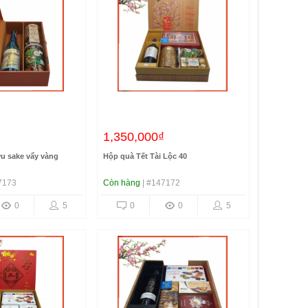
₫
1,350,000₫
u sake vẩy vàng
Hộp quà Tết Tài Lộc 40
7173
Còn hàng
| #147172
0
5
0
0
5