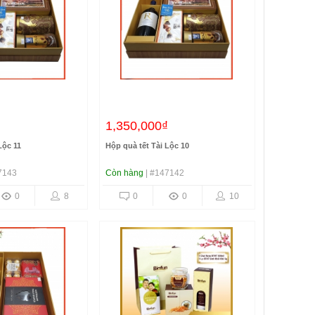
₫
1,350,000₫
Lộc 11
Hộp quà tết Tài Lộc 10
7143
Còn hàng
| #147142
0
8
0
0
10