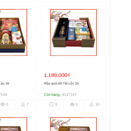
1,180,000₫
Lộc 16
Hộp quà tết Tài Lộc 15
7148
Còn hàng
| #147147
0
7
0
0
10