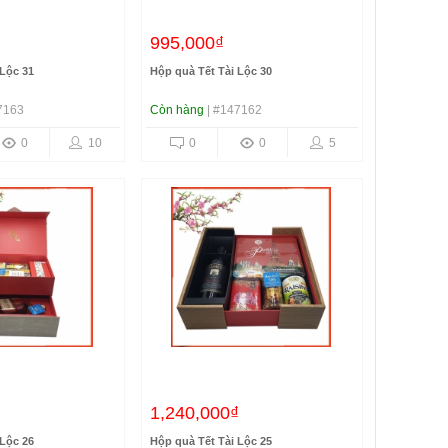
995,000₫
 Lộc 31
Hộp quà Tết Tài Lộc 30
7163
Còn hàng
| #147162
0
10
0
0
5
₫
1,240,000₫
 Lộc 26
Hộp quà Tết Tài Lộc 25