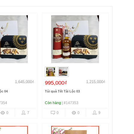
1,645,000₫
1,215,000₫
₫
995,000₫
Lộc 04
Túi quà Tết Tài Lộc 03
7354
Còn hàng
| #147353
0
7
0
0
9