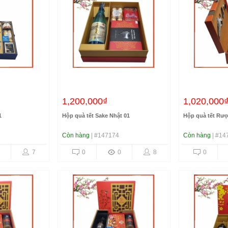
1,200,000₫
1,020,000
1
Hộp quà tết Sake Nhật 01
Hộp quà tết Rượ
Còn hàng
| #147174
Còn hàng
| #14
7
0
0
8
0