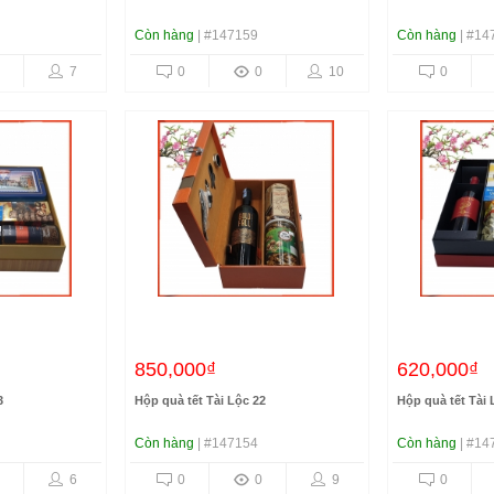
Còn hàng
| #147159
Còn hàng
| #14
7
0
0
10
0
850,000₫
620,000₫
3
Hộp quà tết Tài Lộc 22
Hộp quà tết Tài 
Còn hàng
| #147154
Còn hàng
| #14
6
0
0
9
0