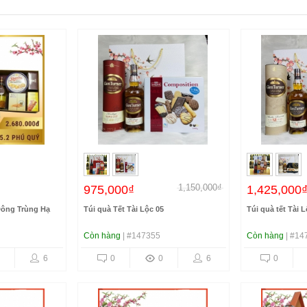
1,150,000₫
975,000₫
1,425,000
Đông Trùng Hạ
Túi quà Tết Tài Lộc 05
Túi quà tết Tài 
Còn hàng
| #147355
Còn hàng
| #14
6
0
0
6
0