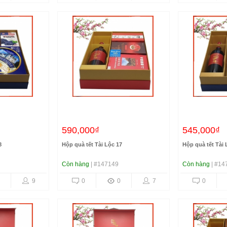
590,000₫
545,000₫
8
Hộp quà tết Tài Lộc 17
Hộp quà tết Tài 
Còn hàng
| #147149
Còn hàng
| #14
9
0
0
7
0