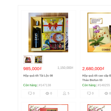
1,150,000₫
985,000₫
2,680,000₫
Hộp quà tết Tài Lộc 08
Hộp quà tết cao cấp 
Thảo Biofun 03
Còn hàng
| #147138
Còn hàng
| #148255
0
0
5
0
0