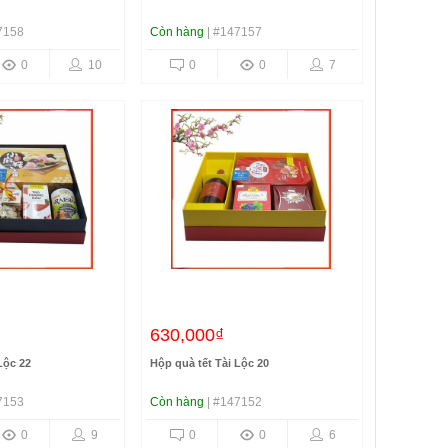
7158
Còn hàng
| #147157
0
10
0
0
7
630,000₫
Lộc 22
Hộp quà tết Tài Lộc 20
7153
Còn hàng
| #147152
0
9
0
0
6