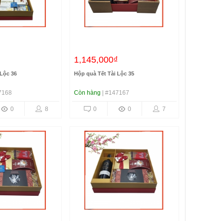
1,145,000₫
 Lộc 36
Hộp quà Tết Tài Lộc 35
7168
Còn hàng
| #147167
0
8
0
0
7