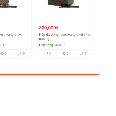
320,000₫
320,00
ượu vang 6 vân kim
Hộp da đựng rượu vang 6 cá sấu
Hộp da đ
giả cổ
6 chai
590
Còn hàng
| #60589
Còn hàng
0
7
0
0
6
0