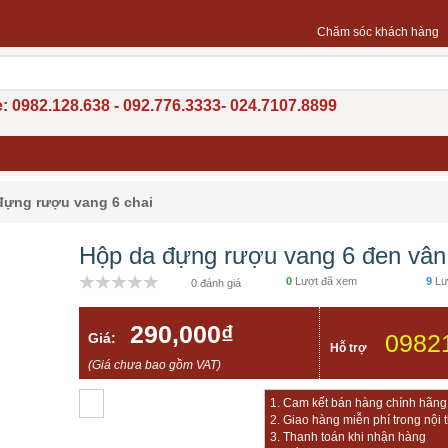
Chăm sóc khách hàng
: 0982.128.638 - 092.776.3333- 024.7107.8899
đựng rượu vang 6 chai
Hộp da đựng rượu vang 6 đen vân
0
Lượt đã xem
9
Lư
0 đánh giá
290,000₫
0982
Giá:
Hỗ trợ
(Giá chưa bao gồm VAT)
1. Cam kết bán hàng chính hãng, 
2. Giao hàng miễn phí trong nội 
3. Thanh toán khi nhận hàng