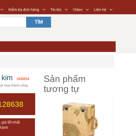
◇
◇
◇
◇
◇
Kiểm tra đơn hàng
Tin tức
Video
Liên hệ
TÌM
 kim
Sản phẩm
#60854
ợt mua thành công
tương tự
128638
giá tốt nhất
thành