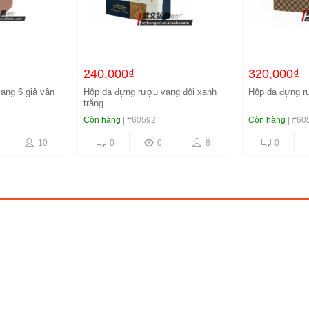
320,000₫
320,000₫
ang đôi xanh
Hộp da đựng rượu vang 6 LV
Hộp da đựng r
cương
Còn hàng
| #60591
Còn hàng
| #60
8
0
0
9
0