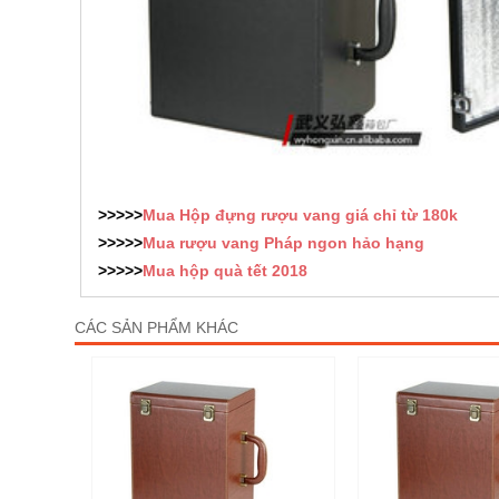
>>>>>
Mua
Hộp đựng rượu vang
giá chỉ từ 180k
>>>>>
Mua
rượu vang
Pháp ngon hảo hạng
>>>>>
Mua
hộp quà tết 2018
CÁC SẢN PHẨM KHÁC