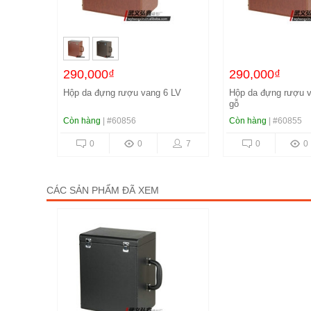
290,000₫
240,000₫
6 LV
Hộp da đựng rượu vang 6 giả vân
Hộp da đựng rượu v
gỗ
trắng
Còn hàng
| #60855
Còn hàng
| #60592
7
0
0
10
0
0
CÁC SẢN PHẨM ĐÃ XEM