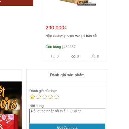
y
290,000₫
Hộp da đựng rượu vang 6 bản đồ
Còn hàng
| #60857
0
0
8
Đánh giá sản phẩm
Đánh giá của bạn
Nội dung
Gửi đánh giá